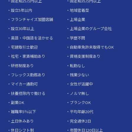
固定給25万円以上
固定給35万円以上
設立5年以内
地域密着型
フランチャイズ加盟店舗
上場企業
設立30年以上
上場企業のグループ会社
英語・中国語を活かせる
学歴不問
宅建取引士歓迎
自動車免許未取得でもOK
社宅・家賃補助あり
資格支援制度あり
研修制度あり
転勤なし
フレックス勤務あり
残業少ない
マイカー通勤可
女性が活躍中
扶養控除内で働ける
ノルマ無し
副業OK
ブランクOK
離職率5％以下
平均年齢20代
土日休みあり
完全週休2日
休日シフト制
年間休日120日以上