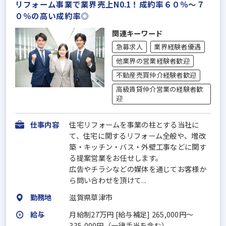
リフォーム事業で業界売上N0.1！成約率６０％～７
０％の高い成約率◎
関連キーワード
急募求人
業界経験者優遇
他業界の営業経験者歓迎
不動産売買仲介経験者歓迎
高級賃貸仲介営業の経験者歓
迎
仕事内容
住宅リフォームを事業の柱とする当社に
て、住宅に関するリフォーム全般や、増改
築・キッチン・バス・外壁工事などに関す
る提案営業をお任せします。
広告やチラシなどの媒体を通じてお客様か
ら問い合わせを頂けて...
勤務地
滋賀県草津市
給与
月給制27万円 [給与補足] 265,000円～
335,000円（一律手当を含む）