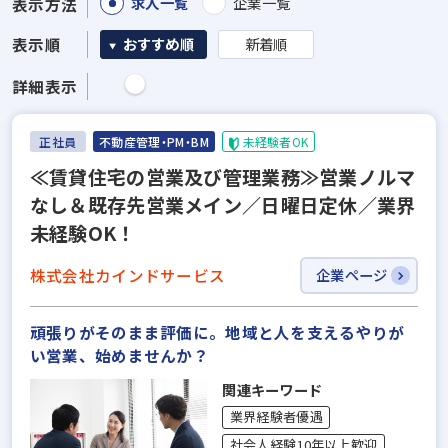
求人一覧
企業一覧
表示方法
表示順
おすすめ順
新着順
詳細表示
正社員
不動産管理・PM・BM
未経験者OK
≪賃貸住宅の営業及び管理業務≫営業ノルマ
なし＆既存先営業メイン／日曜日定休／業界
未経験OK！
株式会社カインドサービス
企業ページ
頑張りがそのまま評価に。地域と人を支えるやりが
い営業、始めませんか？
関連キーワード
業界経験者優遇
社会人経験10年以上歓迎