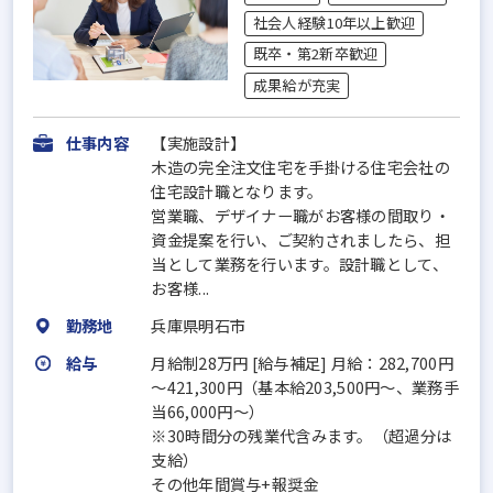
社会人経験10年以上歓迎
既卒・第2新卒歓迎
成果給が充実
仕事内容
【実施設計】
木造の完全注文住宅を手掛ける住宅会社の
住宅設計職となります。
営業職、デザイナー職がお客様の間取り・
資金提案を行い、ご契約されましたら、担
当として業務を行います。設計職として、
お客様...
勤務地
兵庫県明石市
給与
月給制28万円 [給与補足] 月給：282,700円
～421,300円（基本給203,500円～、業務手
当66,000円～）
※30時間分の残業代含みます。（超過分は
支給）
その他年間賞与+報奨金