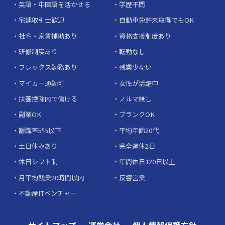
英語・中国語を活かせる
学歴不問
宅建取引士歓迎
自動車免許未取得でもOK
社宅・家賃補助あり
資格支援制度あり
研修制度あり
転勤なし
フレックス勤務あり
残業少ない
マイカー通勤可
女性が活躍中
扶養控除内で働ける
ノルマ無し
副業OK
ブランクOK
離職率5％以下
平均年齢20代
土日休みあり
完全週休2日
休日シフト制
年間休日120日以上
月平均残業20時間以内
反響営業
不動産ITベンチャー
サイトマップ
運営会社
個人情報保護方針