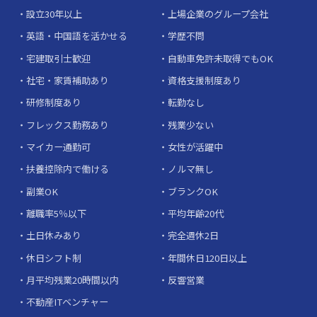
設立30年以上
上場企業のグループ会社
英語・中国語を活かせる
学歴不問
宅建取引士歓迎
自動車免許未取得でもOK
社宅・家賃補助あり
資格支援制度あり
研修制度あり
転勤なし
フレックス勤務あり
残業少ない
マイカー通勤可
女性が活躍中
扶養控除内で働ける
ノルマ無し
副業OK
ブランクOK
離職率5％以下
平均年齢20代
土日休みあり
完全週休2日
休日シフト制
年間休日120日以上
月平均残業20時間以内
反響営業
不動産ITベンチャー