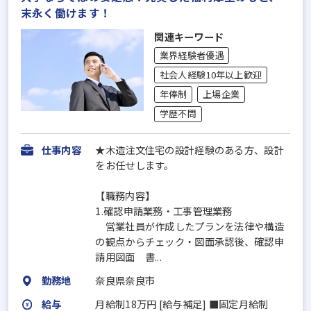
末永く働けます！
関連キーワード
業界経験者優遇
社会人経験10年以上歓迎
年俸制
上場企業
学歴不問
仕事内容
★木造注文住宅の設計経験のある方、設計
をお任せします。
【職務内容】
1.確認申請業務・工事管理業務
営業社員が作成したプランを法律や構造
の観点からチェック・図面承認後、確認申
請用図面 書...
勤務地
奈良県奈良市
給与
月給制18万円 [給与補足] ■固定月給制