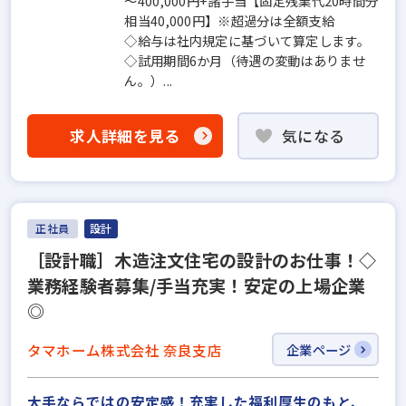
～400,000円+諸手当【固定残業代20時間分
相当40,000円】※超過分は全額支給
◇給与は社内規定に基づいて算定します。
◇試用期間6か月（待遇の変動はありませ
ん。）...
求人詳細を見る
気になる
正社員
設計
［設計職］木造注文住宅の設計のお仕事！◇
業務経験者募集/手当充実！安定の上場企業
◎
タマホーム株式会社 奈良支店
企業ページ
大手ならではの安定感！充実した福利厚生のもと、