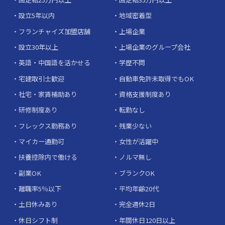
設立5年以内
地域密着型
フランチャイズ加盟店舗
上場企業
設立30年以上
上場企業のグループ会社
英語・中国語を活かせる
学歴不問
宅建取引士歓迎
自動車免許未取得でもOK
社宅・家賃補助あり
資格支援制度あり
研修制度あり
転勤なし
フレックス勤務あり
残業少ない
マイカー通勤可
女性が活躍中
扶養控除内で働ける
ノルマ無し
副業OK
ブランクOK
離職率5％以下
平均年齢20代
土日休みあり
完全週休2日
休日シフト制
年間休日120日以上