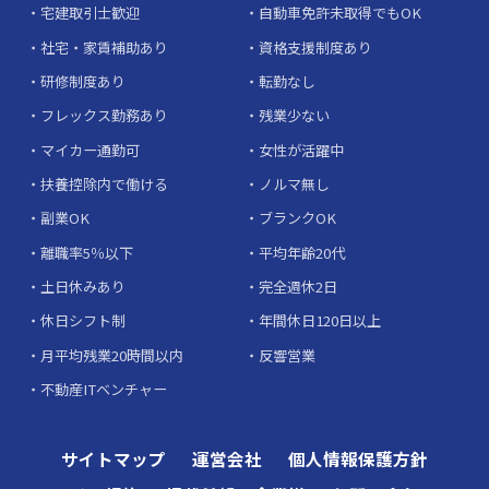
宅建取引士歓迎
自動車免許未取得でもOK
社宅・家賃補助あり
資格支援制度あり
研修制度あり
転勤なし
フレックス勤務あり
残業少ない
マイカー通勤可
女性が活躍中
扶養控除内で働ける
ノルマ無し
副業OK
ブランクOK
離職率5％以下
平均年齢20代
土日休みあり
完全週休2日
休日シフト制
年間休日120日以上
月平均残業20時間以内
反響営業
不動産ITベンチャー
サイトマップ
運営会社
個人情報保護方針