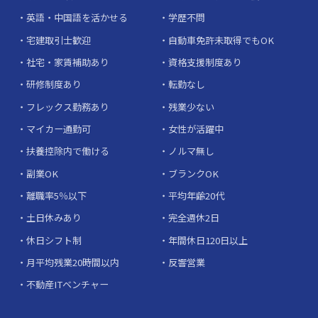
英語・中国語を活かせる
学歴不問
宅建取引士歓迎
自動車免許未取得でもOK
社宅・家賃補助あり
資格支援制度あり
研修制度あり
転勤なし
フレックス勤務あり
残業少ない
マイカー通勤可
女性が活躍中
扶養控除内で働ける
ノルマ無し
副業OK
ブランクOK
離職率5％以下
平均年齢20代
土日休みあり
完全週休2日
休日シフト制
年間休日120日以上
月平均残業20時間以内
反響営業
不動産ITベンチャー