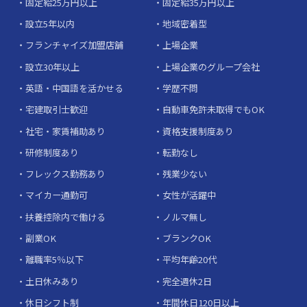
固定給25万円以上
固定給35万円以上
設立5年以内
地域密着型
フランチャイズ加盟店舗
上場企業
設立30年以上
上場企業のグループ会社
英語・中国語を活かせる
学歴不問
宅建取引士歓迎
自動車免許未取得でもOK
社宅・家賃補助あり
資格支援制度あり
研修制度あり
転勤なし
フレックス勤務あり
残業少ない
マイカー通勤可
女性が活躍中
扶養控除内で働ける
ノルマ無し
副業OK
ブランクOK
離職率5％以下
平均年齢20代
土日休みあり
完全週休2日
休日シフト制
年間休日120日以上