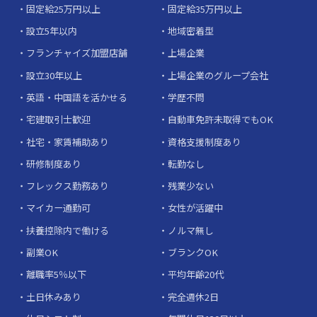
固定給25万円以上
固定給35万円以上
設立5年以内
地域密着型
フランチャイズ加盟店舗
上場企業
設立30年以上
上場企業のグループ会社
英語・中国語を活かせる
学歴不問
宅建取引士歓迎
自動車免許未取得でもOK
社宅・家賃補助あり
資格支援制度あり
研修制度あり
転勤なし
フレックス勤務あり
残業少ない
マイカー通勤可
女性が活躍中
扶養控除内で働ける
ノルマ無し
副業OK
ブランクOK
離職率5％以下
平均年齢20代
土日休みあり
完全週休2日