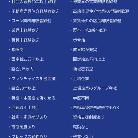
社会人経験10年以上歓迎
他業界の営業経験者歓迎
不動産売買仲介経験者歓迎
高級賃貸仲介営業の経験者歓迎
ローン業務経験者歓迎
賃貸仲介の店長経験者歓迎
業界未経験歓迎
既卒・第2新卒歓迎
職種未経験歓迎
歩合給
年俸制
成果給が充実
固定給25万円以上
固定給35万円以上
設立5年以内
地域密着型
フランチャイズ加盟店舗
上場企業
設立30年以上
上場企業のグループ会社
英語・中国語を活かせる
学歴不問
宅建取引士歓迎
自動車免許未取得でもOK
社宅・家賃補助あり
資格支援制度あり
研修制度あり
転勤なし
フレックス勤務あり
残業少ない