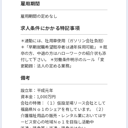
雇用期間
雇用期間の定めなし
求人条件にかかる特記事項
＊通勤には、社用車使用（ガソリン会社負担）
＊「早期就職希望既卒者は通年採用可能」 ＊既
卒の方、中退の方はハローワークの紹介状も添
付して下さい。 ＊労働条件明示のルール 「変
更範囲：法人の定める業務」
備考
設立年：平成元年
資本金：1,000万円
会社の特徴：（１）仮設足場リース会社として
福島県Ｎｏ１のシェアを有しています。（２）
介護福祉用品の販売・レンタル業においてはサ
ービス安心の地域Ｎｏ１を目指し活動中
派遣・請負等：派遣・請負ではない