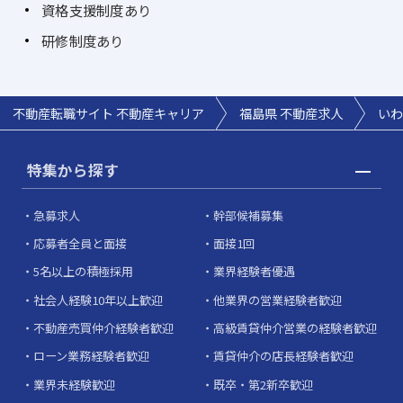
資格支援制度あり
研修制度あり
不動産転職サイト 不動産キャリア
福島県 不動産求人
いわ
特集から探す
急募求人
幹部候補募集
応募者全員と面接
面接1回
5名以上の積極採用
業界経験者優遇
社会人経験10年以上歓迎
他業界の営業経験者歓迎
不動産売買仲介経験者歓迎
高級賃貸仲介営業の経験者歓迎
ローン業務経験者歓迎
賃貸仲介の店長経験者歓迎
業界未経験歓迎
既卒・第2新卒歓迎