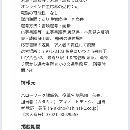
オンライン自主応募の受付：可
転勤の可能性：なし
試用期間：あり 労働条件 同条件
選考方法：書類選考・面接
応募書類等：応募書類等 履歴書・卒業見込証明
書・成績証明書、 郵送の送付場所
応募書類の返戻：求人者の責任にて廃棄
選考場所：〒971-8183 福島県いわき市泉町下
川字八合52、 最寄り駅 ＪＲ常磐線 泉駅、 最寄
り駅から選考場所までの交通手段 車、 所要時
間 7分
情報元
ハローワーク課係名、役職名 総務部 部長、
担当者（カタカナ） アキノ ヒデトシ、 担当
者 秋野 英俊 (h-akino@shinei-1.co.jp)
【求人番号】07021-00029558
掲載期間