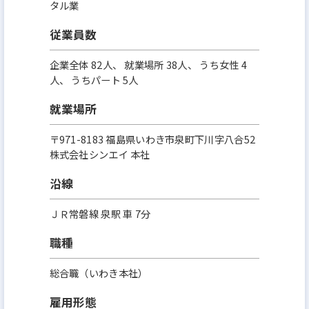
タル業
従業員数
企業全体 82人、 就業場所 38人、 うち女性 4
人、 うちパート 5人
就業場所
〒971-8183 福島県いわき市泉町下川字八合52
株式会社シンエイ 本社
沿線
ＪＲ常磐線 泉駅 車 7分
職種
総合職（いわき本社）
雇用形態