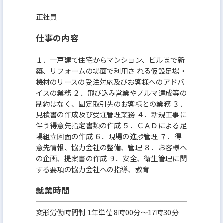
正社員
仕事の内容
１．一戸建て住宅からマンション、ビルまで新
築、リフォームの場面で利用さ れる仮設足場・
機材のリースの受注対応及びお客様へのアドバ
イスの業務 ２．飛び込み営業やノルマ達成等の
制約はなく、固定取引先のお客様との業務 ３．
見積書の作成及び受注管理業務 ４．新規工事に
伴う得意先指定書類の作成 ５．ＣＡＤによる足
場組立図面の作成 ６．現場の進捗管理 ７．得
意先情報、協力会社の整備、管理 ８．お客様へ
の企画、提案書の作成 ９．安全、衛生管理に関
する要項の協力会社への指導、教育
就業時間
変形労働時間制 1年単位 8時00分〜17時30分