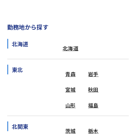
勤務地から探す
北海道
北海道
東北
青森
岩手
宮城
秋田
山形
福島
北関東
茨城
栃木