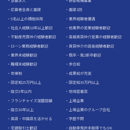
急募求人
幹部候補募集
応募者全員と面接
面接1回
5名以上の積極採用
業界経験者優遇
社会人経験10年以上歓迎
他業界の営業経験者歓迎
不動産売買仲介経験者歓迎
高級賃貸仲介営業の経験者歓迎
ローン業務経験者歓迎
賃貸仲介の店長経験者歓迎
業界未経験歓迎
既卒・第2新卒歓迎
職種未経験歓迎
歩合給
年俸制
成果給が充実
固定給25万円以上
固定給35万円以上
設立5年以内
地域密着型
フランチャイズ加盟店舗
上場企業
設立30年以上
上場企業のグループ会社
英語・中国語を活かせる
学歴不問
宅建取引士歓迎
自動車免許未取得でもOK