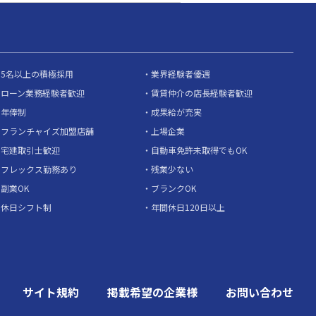
5名以上の積極採用
業界経験者優遇
ローン業務経験者歓迎
賃貸仲介の店長経験者歓迎
年俸制
成果給が充実
フランチャイズ加盟店舗
上場企業
宅建取引士歓迎
自動車免許未取得でもOK
フレックス勤務あり
残業少ない
副業OK
ブランクOK
休日シフト制
年間休日120日以上
サイト規約
掲載希望の企業様
お問い合わせ