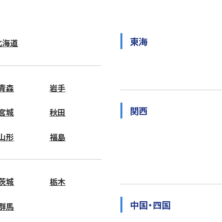
東海
北海道
青森
岩手
関西
宮城
秋田
山形
福島
茨城
栃木
中国・四国
群馬