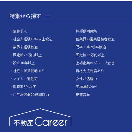
特集から探す
急募求人
幹部候補募集
社会人経験10年以上歓迎
他業界の営業経験者歓迎
業界未経験歓迎
既卒・第2新卒歓迎
固定給25万円以上
固定給35万円以上
設立30年以上
上場企業のグループ会社
社宅・家賃補助あり
資格支援制度あり
マイカー通勤可
女性が活躍中
離職率5％以下
平均年齢20代
月平均残業20時間以内
反響営業