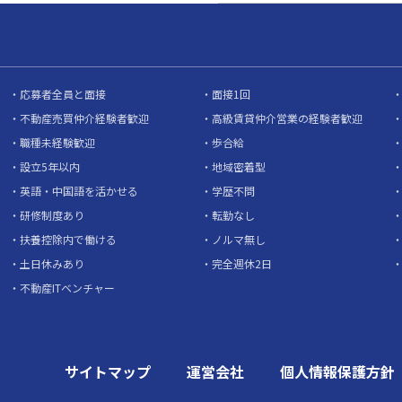
応募者全員と面接
面接1回
不動産売買仲介経験者歓迎
高級賃貸仲介営業の経験者歓迎
職種未経験歓迎
歩合給
設立5年以内
地域密着型
英語・中国語を活かせる
学歴不問
研修制度あり
転勤なし
扶養控除内で働ける
ノルマ無し
土日休みあり
完全週休2日
不動産ITベンチャー
サイトマップ
運営会社
個人情報保護方針