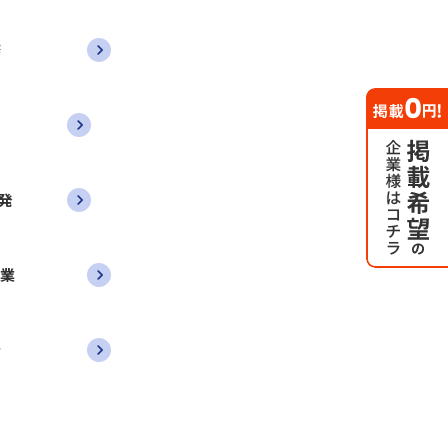
務
発
営業
者