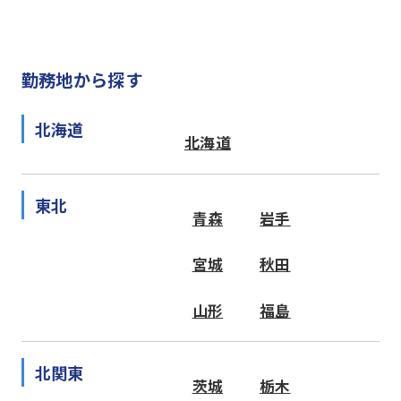
勤務地から探す
北海道
北海道
東北
青森
岩手
宮城
秋田
山形
福島
北関東
茨城
栃木