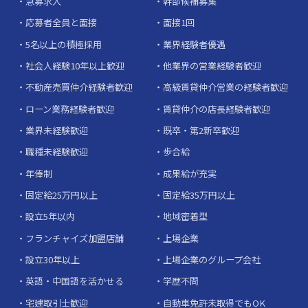
急募求人
幹部候補募集
応募者全員と面接
面接1回
5名以上の積極採用
業界経験者優遇
社会人経験10年以上歓迎
他業界の営業経験者歓迎
不動産売買仲介経験者歓迎
高級賃貸仲介営業の経験者歓迎
ローン業務経験者歓迎
賃貸仲介の店長経験者歓迎
業界未経験歓迎
既卒・第2新卒歓迎
職種未経験歓迎
歩合給
年俸制
成果給が充実
固定給25万円以上
固定給35万円以上
設立5年以内
地域密着型
フランチャイズ加盟店舗
上場企業
設立30年以上
上場企業のグループ会社
英語・中国語を活かせる
学歴不問
宅建取引士歓迎
自動車免許未取得でもOK