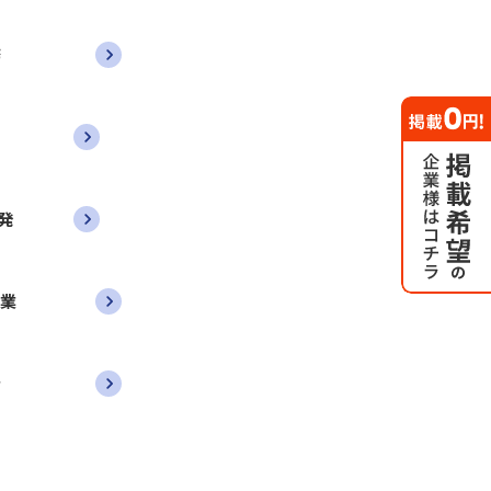
務
発
営業
者