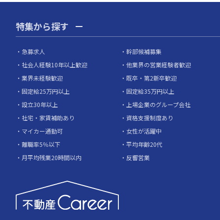
特集から探す
急募求人
幹部候補募集
社会人経験10年以上歓迎
他業界の営業経験者歓迎
業界未経験歓迎
既卒・第2新卒歓迎
固定給25万円以上
固定給35万円以上
設立30年以上
上場企業のグループ会社
社宅・家賃補助あり
資格支援制度あり
マイカー通勤可
女性が活躍中
離職率5％以下
平均年齢20代
月平均残業20時間以内
反響営業