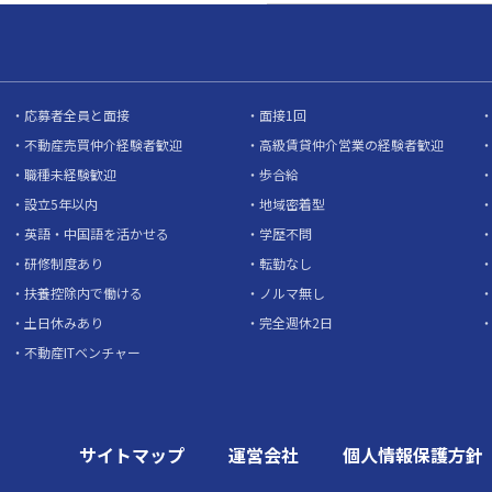
応募者全員と面接
面接1回
不動産売買仲介経験者歓迎
高級賃貸仲介営業の経験者歓迎
職種未経験歓迎
歩合給
設立5年以内
地域密着型
英語・中国語を活かせる
学歴不問
研修制度あり
転勤なし
扶養控除内で働ける
ノルマ無し
土日休みあり
完全週休2日
不動産ITベンチャー
サイトマップ
運営会社
個人情報保護方針