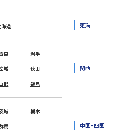
東海
北海道
青森
岩手
関西
宮城
秋田
山形
福島
茨城
栃木
中国・四国
群馬