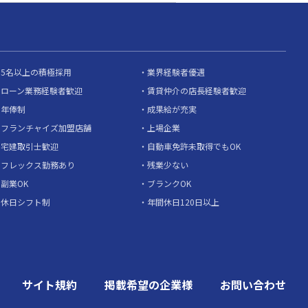
5名以上の積極採用
業界経験者優遇
ローン業務経験者歓迎
賃貸仲介の店長経験者歓迎
年俸制
成果給が充実
フランチャイズ加盟店舗
上場企業
宅建取引士歓迎
自動車免許未取得でもOK
フレックス勤務あり
残業少ない
副業OK
ブランクOK
休日シフト制
年間休日120日以上
サイト規約
掲載希望の企業様
お問い合わせ