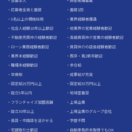
急募求人
幹部候補募集
応募者全員と面接
面接1回
5名以上の積極採用
業界経験者優遇
社会人経験10年以上歓迎
他業界の営業経験者歓迎
不動産売買仲介経験者歓迎
高級賃貸仲介営業の経験者歓迎
ローン業務経験者歓迎
賃貸仲介の店長経験者歓迎
業界未経験歓迎
既卒・第2新卒歓迎
職種未経験歓迎
歩合給
年俸制
成果給が充実
固定給25万円以上
固定給35万円以上
設立5年以内
地域密着型
フランチャイズ加盟店舗
上場企業
設立30年以上
上場企業のグループ会社
英語・中国語を活かせる
学歴不問
宅建取引士歓迎
自動車免許未取得でもOK