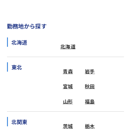
勤務地から探す
北海道
北海道
東北
青森
岩手
宮城
秋田
山形
福島
北関東
茨城
栃木