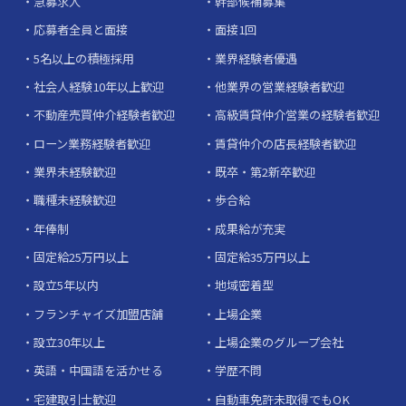
急募求人
幹部候補募集
応募者全員と面接
面接1回
5名以上の積極採用
業界経験者優遇
社会人経験10年以上歓迎
他業界の営業経験者歓迎
不動産売買仲介経験者歓迎
高級賃貸仲介営業の経験者歓迎
ローン業務経験者歓迎
賃貸仲介の店長経験者歓迎
業界未経験歓迎
既卒・第2新卒歓迎
職種未経験歓迎
歩合給
年俸制
成果給が充実
固定給25万円以上
固定給35万円以上
設立5年以内
地域密着型
フランチャイズ加盟店舗
上場企業
設立30年以上
上場企業のグループ会社
英語・中国語を活かせる
学歴不問
宅建取引士歓迎
自動車免許未取得でもOK