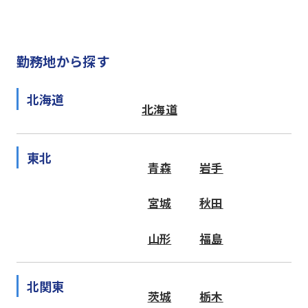
勤務地から探す
北海道
北海道
東北
青森
岩手
宮城
秋田
山形
福島
北関東
茨城
栃木