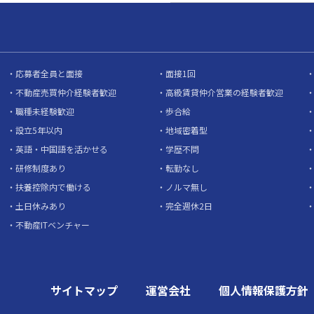
応募者全員と面接
面接1回
不動産売買仲介経験者歓迎
高級賃貸仲介営業の経験者歓迎
職種未経験歓迎
歩合給
設立5年以内
地域密着型
英語・中国語を活かせる
学歴不問
研修制度あり
転勤なし
扶養控除内で働ける
ノルマ無し
土日休みあり
完全週休2日
不動産ITベンチャー
サイトマップ
運営会社
個人情報保護方針