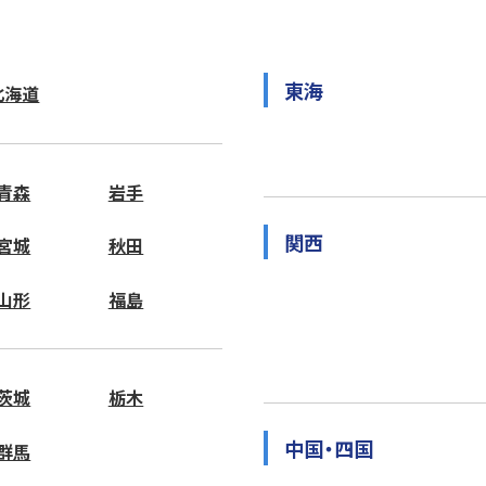
東海
北海道
青森
岩手
関西
宮城
秋田
山形
福島
茨城
栃木
中国・四国
群馬