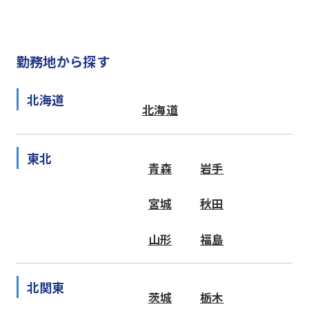
勤務地から探す
北海道
北海道
東北
青森
岩手
宮城
秋田
山形
福島
北関東
茨城
栃木