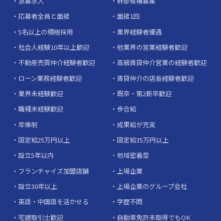
急募求人
幹部候補募集
応募者全員と面接
面接1回
5名以上の積極採用
業界経験者優遇
社会人経験10年以上歓迎
他業界の営業経験者歓迎
不動産売買仲介経験者歓迎
高級賃貸仲介営業の経験者歓迎
ローン業務経験者歓迎
賃貸仲介の店長経験者歓迎
業界未経験歓迎
既卒・第2新卒歓迎
職種未経験歓迎
歩合給
年俸制
成果給が充実
固定給25万円以上
固定給35万円以上
設立5年以内
地域密着型
フランチャイズ加盟店舗
上場企業
設立30年以上
上場企業のグループ会社
英語・中国語を活かせる
学歴不問
宅建取引士歓迎
自動車免許未取得でもOK