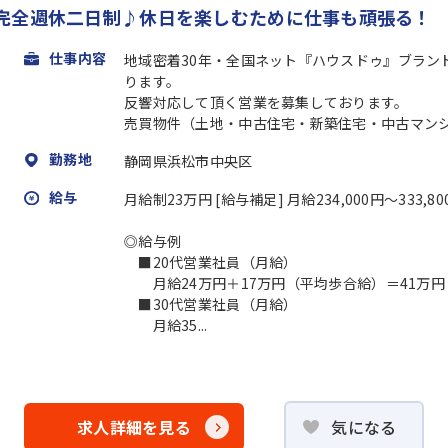
完全週休二日制♪休日を楽しむために仕事も頑張る！
仕事内容
地域密着30年・全国ネット『ハウスドゥ』ブラン
ります。
反響対応して頂く営業を募集しております。
売買物件（土地・中古住宅・新築住宅・中古マンショ
勤務地
静岡県浜松市中央区
給与
月給制23万円 [給与補足] 月給234,000円～333
◎給与例
■20代営業社員（月給）
月給24万円＋17万円（平均歩合給）＝41万円
■30代営業社員（月給）
月給35...
求人詳細を見る
気になる