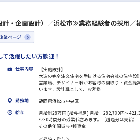
設計・企画設計）／浜松市≫業務経験者の採用／
企業ページ
して活躍したい方歓迎！
仕事内容
【実施設計】
木造の完全注文住宅を手掛ける住宅会社の住宅設
営業職、デザイナー職がお客様の間取り・資金提
います。設計職として、お客様...
勤務地
静岡県浜松市中央区
給与
月給制28万円 [給与補足] 月給：282,700円～421
※30時間分の残業代含みます。（超過分は支給）
その他年間賞与+報奨金
＜昇給・賞与＞