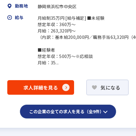
勤務地
静岡県浜松市中央区
給与
月給制35万円 [給与補足] ■未経験
想定年収：360万～
月給：263,320円～
（内訳：基本給200,000円／職務手当63,320円（
■経験者
想定年収：500万～※応相談
月給：35...
求人詳細を見る
気になる
この企業の全ての求人を見る（全9件）