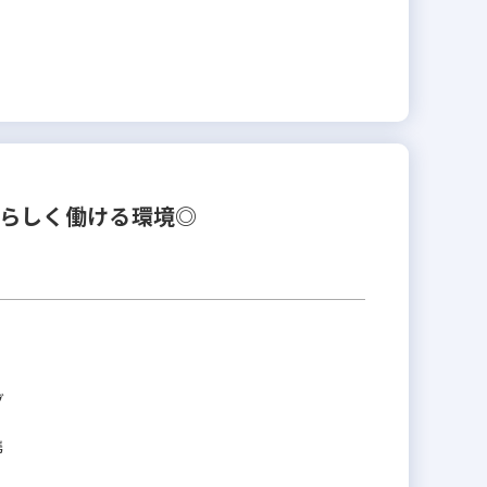
分らしく働ける環境◎
グ
携