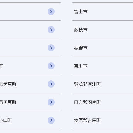
富士市
藤枝市
裾野市
市
菊川市
東伊豆町
賀茂郡河津町
西伊豆町
田方郡函南町
小山町
榛原郡吉田町