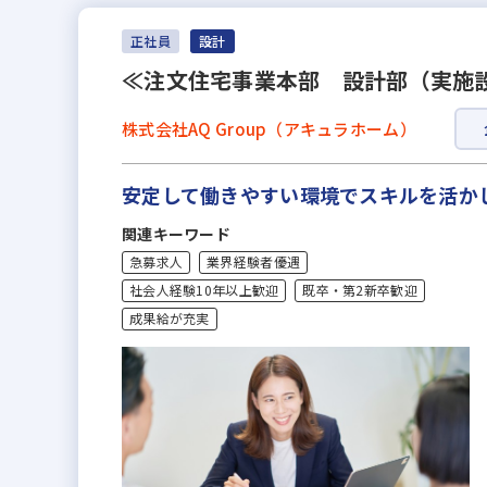
正社員
設計
≪注文住宅事業本部 設計部（実施
株式会社AQ Group（アキュラホーム）
安定して働きやすい環境でスキルを活か
関連キーワード
急募求人
業界経験者優遇
社会人経験10年以上歓迎
既卒・第2新卒歓迎
成果給が充実