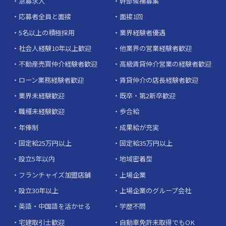
急募求人
幹部候補募集
応募者全員と面接
面接1回
5名以上の積極採用
業界経験者優遇
社会人経験10年以上歓迎
他業界の営業経験者歓迎
不動産売買仲介経験者歓迎
高級賃貸仲介営業の経験者歓迎
ローン業務経験者歓迎
賃貸仲介の店長経験者歓迎
業界未経験歓迎
既卒・第2新卒歓迎
職種未経験歓迎
歩合給
年俸制
成果給が充実
固定給25万円以上
固定給35万円以上
設立5年以内
地域密着型
フランチャイズ加盟店舗
上場企業
設立30年以上
上場企業のグループ会社
英語・中国語を活かせる
学歴不問
宅建取引士歓迎
自動車免許未取得でもOK