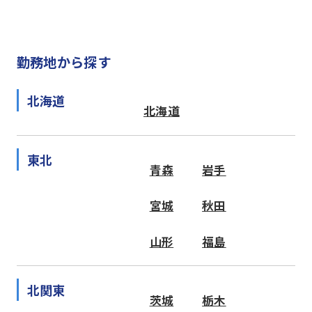
勤務地から探す
北海道
北海道
東北
青森
岩手
宮城
秋田
山形
福島
北関東
茨城
栃木