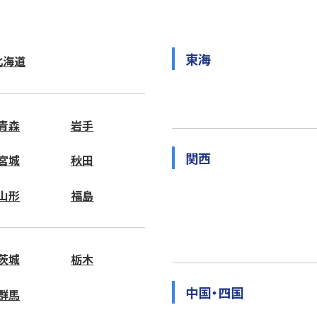
東海
北海道
青森
岩手
関西
宮城
秋田
山形
福島
茨城
栃木
中国・四国
群馬