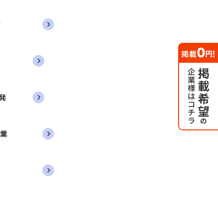
務
発
営業
者