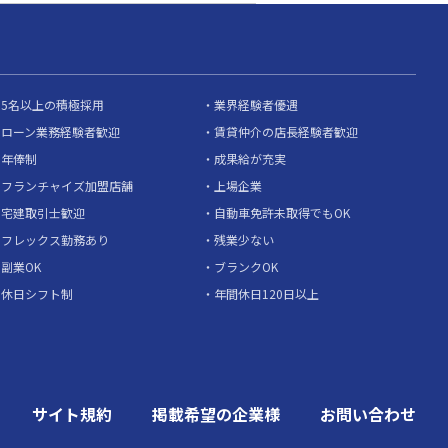
5名以上の積極採用
業界経験者優遇
ローン業務経験者歓迎
賃貸仲介の店長経験者歓迎
年俸制
成果給が充実
フランチャイズ加盟店舗
上場企業
宅建取引士歓迎
自動車免許未取得でもOK
フレックス勤務あり
残業少ない
副業OK
ブランクOK
休日シフト制
年間休日120日以上
サイト規約
掲載希望の企業様
お問い合わせ