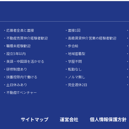
応募者全員と面接
面接1回
不動産売買仲介経験者歓迎
高級賃貸仲介営業の経験者歓迎
職種未経験歓迎
歩合給
設立5年以内
地域密着型
英語・中国語を活かせる
学歴不問
研修制度あり
転勤なし
扶養控除内で働ける
ノルマ無し
土日休みあり
完全週休2日
不動産ITベンチャー
サイトマップ
運営会社
個人情報保護方針