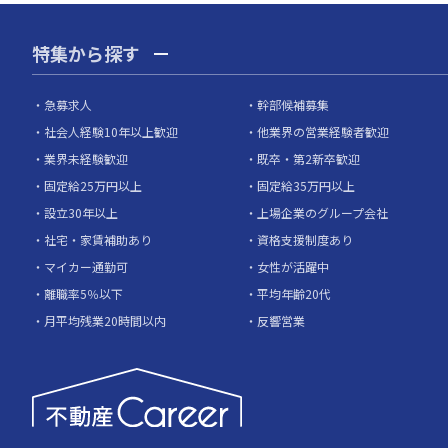
特集から探す
急募求人
幹部候補募集
社会人経験10年以上歓迎
他業界の営業経験者歓迎
業界未経験歓迎
既卒・第2新卒歓迎
固定給25万円以上
固定給35万円以上
設立30年以上
上場企業のグループ会社
社宅・家賃補助あり
資格支援制度あり
マイカー通勤可
女性が活躍中
離職率5％以下
平均年齢20代
月平均残業20時間以内
反響営業