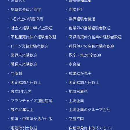
急募求人
幹部候補募集
応募者全員と面接
面接1回
5名以上の積極採用
業界経験者優遇
社会人経験10年以上歓迎
他業界の営業経験者歓迎
不動産売買仲介経験者歓迎
高級賃貸仲介営業の経験者歓迎
ローン業務経験者歓迎
賃貸仲介の店長経験者歓迎
業界未経験歓迎
既卒・第2新卒歓迎
職種未経験歓迎
歩合給
年俸制
成果給が充実
固定給25万円以上
固定給35万円以上
設立5年以内
地域密着型
フランチャイズ加盟店舗
上場企業
設立30年以上
上場企業のグループ会社
英語・中国語を活かせる
学歴不問
宅建取引士歓迎
自動車免許未取得でもOK