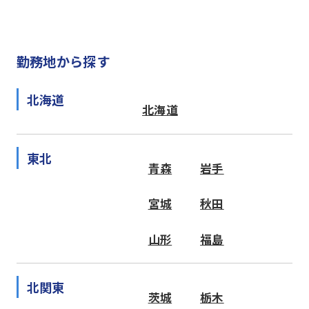
勤務地から探す
北海道
北海道
東北
青森
岩手
宮城
秋田
山形
福島
北関東
茨城
栃木