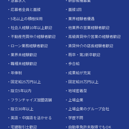
急募求人
幹部候補募集
応募者全員と面接
面接1回
5名以上の積極採用
業界経験者優遇
社会人経験10年以上歓迎
他業界の営業経験者歓迎
不動産売買仲介経験者歓迎
高級賃貸仲介営業の経験者歓迎
ローン業務経験者歓迎
賃貸仲介の店長経験者歓迎
業界未経験歓迎
既卒・第2新卒歓迎
職種未経験歓迎
歩合給
年俸制
成果給が充実
固定給25万円以上
固定給35万円以上
設立5年以内
地域密着型
フランチャイズ加盟店舗
上場企業
設立30年以上
上場企業のグループ会社
英語・中国語を活かせる
学歴不問
宅建取引士歓迎
自動車免許未取得でもOK