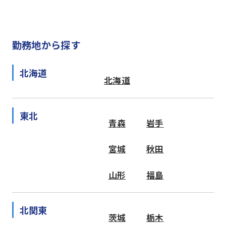
勤務地から探す
北海道
北海道
東北
青森
岩手
宮城
秋田
山形
福島
北関東
茨城
栃木