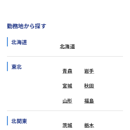
勤務地から探す
北海道
北海道
東北
青森
岩手
宮城
秋田
山形
福島
北関東
茨城
栃木