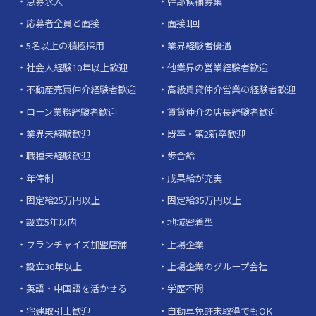
急募求人
幹部候補募集
応募者全員と面接
面接1回
5名以上の積極採用
業界経験者優遇
社会人経験10年以上歓迎
他業界の営業経験者歓迎
不動産売買仲介経験者歓迎
高級賃貸仲介営業の経験者歓迎
ローン業務経験者歓迎
賃貸仲介の店長経験者歓迎
業界未経験歓迎
既卒・第2新卒歓迎
職種未経験歓迎
歩合給
年俸制
成果給が充実
固定給25万円以上
固定給35万円以上
設立5年以内
地域密着型
フランチャイズ加盟店舗
上場企業
設立30年以上
上場企業のグループ会社
英語・中国語を活かせる
学歴不問
宅建取引士歓迎
自動車免許未取得でもOK