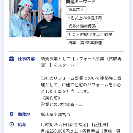
関連キーワード
急募求人
5名以上の積極採用
業界経験者優遇
社会人経験10年以上歓迎
既卒・第2新卒歓迎
仕事内容
新規事業として【リフォーム事業（買取再
販）】をスタート！
当社のリフォーム事業において建築施工管
理として、戸建て住宅のリフォームを中心
とした工事を担当します。
《契約前》
営業との現地調査・...
勤務地
栃木県宇都宮市
給与
月給制25万円 [給与補足] 【正社員】
月給250,000円以上＋各種手当（家族・資