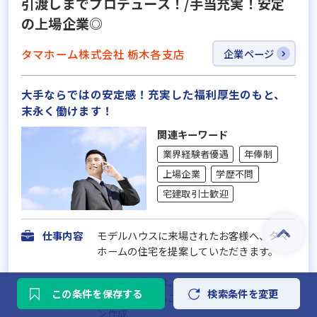
引渡しまでプロデュース！/手当充実！安定
の上場企業◎
タマホーム株式会社 栃木各支店
企業ページ
大手ならではの安定感！充実した福利厚生のもと、
末永く働けます！
関連キーワード
業界経験者優遇
年俸制
上場企業
学歴不問
宅建取引士歓迎
仕事内容
モデルハウスに来場されたお客様へ、タマ
ホームの住宅を提案していただきます。
主な業務内容は、下記のとおりです。
この条件を保存する
検索条件を変更
●住宅に関するご希望のヒアリング、プラ
ン作成