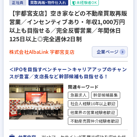
正社員
買取再販・物件仕入れ
未経験者OK
【宇都宮支店】空き家などの不動産買取再販
営業／インセンティブあり・年収1,000万円
以上も目指せる／完全反響営業／年間休日
125日以上◎完全週休2日制
株式会社AlbaLink 宇都宮支店
企業ページ
＜IPOを目指すベンチャー＞キャリアアップのチャン
スが豊富／支店長など幹部候補も目指せる！
関連キーワード
急募求人
幹部候補募集
社会人経験10年以上歓迎
他業界の営業経験者歓迎
不動産売買仲介経験者歓迎
仕事内容
Webマーケテイング事業で成功を収めた代