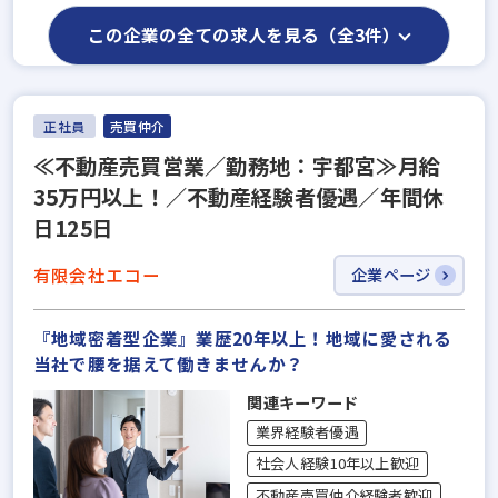
この企業の全ての求人を見る（全3件）
正社員
売買仲介
≪不動産売買営業／勤務地：宇都宮≫月給
35万円以上！／不動産経験者優遇／年間休
日125日
有限会社エコー
企業ページ
『地域密着型企業』業歴20年以上！地域に愛される
当社で腰を据えて働きませんか？
関連キーワード
業界経験者優遇
社会人経験10年以上歓迎
不動産売買仲介経験者歓迎