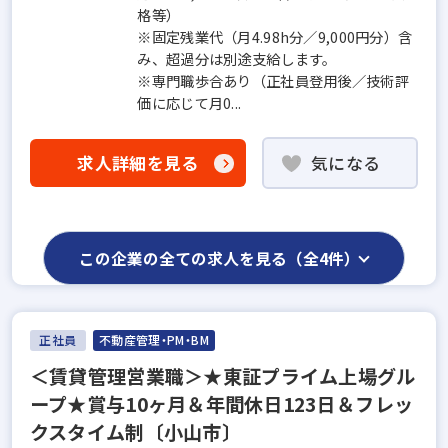
格等）
※固定残業代（月4.98h分／9,000円分）含
み、超過分は別途支給します。
※専門職歩合あり（正社員登用後／技術評
価に応じて月0...
求人詳細を見る
気になる
この企業の全ての求人を見る（全4件）
正社員
不動産管理・PM・BM
＜賃貸管理営業職＞★東証プライム上場グル
ープ★賞与10ヶ月＆年間休日123日＆フレッ
クスタイム制〔小山市〕