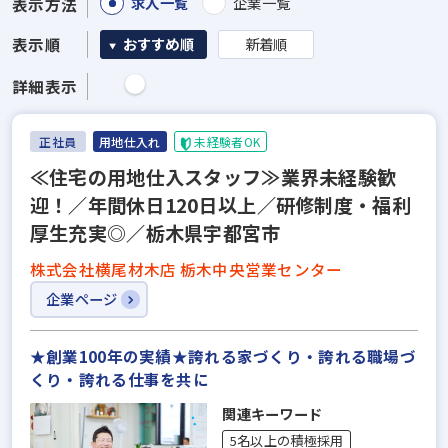
求人一覧
企業一覧
表示方法
表示順
おすすめ順
新着順
詳細表示
正社員
用地仕入れ
未経験者OK
≪住宅の用地仕入スタッフ≫業界未経験歓
迎！／年間休日120日以上／研修制度・福利
厚生充実◎／栃木県宇都宮市
株式会社横尾材木店 栃木中央営業センター
企業ページ
★創業100年の実績★誇れる家づくり・誇れる職場づ
くり・誇れる仕事を共に
関連キーワード
5名以上の積極採用