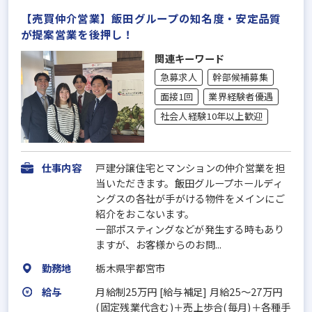
【売買仲介営業】飯田グループの知名度・安定品質
が提案営業を後押し！
関連キーワード
急募求人
幹部候補募集
面接1回
業界経験者優遇
社会人経験10年以上歓迎
仕事内容
戸建分譲住宅とマンションの仲介営業を担
当いただきます。飯田グループホールディ
ングスの各社が手がける物件をメインにご
紹介をおこないます。
一部ポスティングなどが発生する時もあり
ますが、お客様からのお問...
勤務地
栃木県宇都宮市
給与
月給制25万円 [給与補足] 月給25～27万円
(固定残業代含む)＋売上歩合(毎月)＋各種手