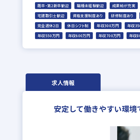
既卒・第2新卒歓迎
職種未経験歓迎
成果給が充実
宅建取引士歓迎
資格支援制度あり
研修制度あり
完全週休2日
休日シフト制
年収300万円
年収35
年収550万円
年収600万円
年収700万円
年収8
求人情報
安定して働きやすい環境