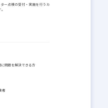
フター点検の受付・実施を行うカ
す。
）
き、早期に問題を解決できる方
験者