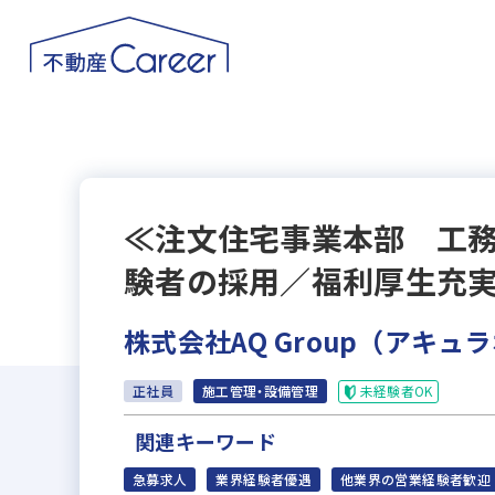
≪注文住宅事業本部 工
験者の採用／福利厚生充
株式会社AQ Group（アキュ
未経験者OK
正社員
施工管理・設備管理
関連キーワード
急募求人
業界経験者優遇
他業界の営業経験者歓迎