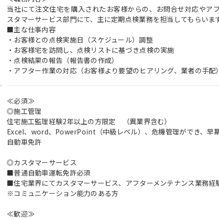
当社にて注文住宅を購入されたお客様からの、お問合せ対応やア
スタマーサービス部門にて、主に定期点検業務を担当してもらいま
■主な仕事内容
・お客様との点検実施日（スケジュール）調整
・お客様宅を訪問し、点検リストに基づき点検の実施
・点検結果の報告（報告書の作成）
・アフター作業の対応（お客様より要望のヒアリング、業者の手配
≪必須≫
◎施工管理
住宅施工監理経験2年以上の方限定 （異業界含む）
Excel、word、PowerPoint（中級レベル）、危機管理がで
自動車免許
◎カスタマーサービス
■普通自動車運転免許必須
■住宅業界にてカスタマーサービス、アフターメンテナンス業務経
※コミュニケーション能力のある方
≪歓迎≫