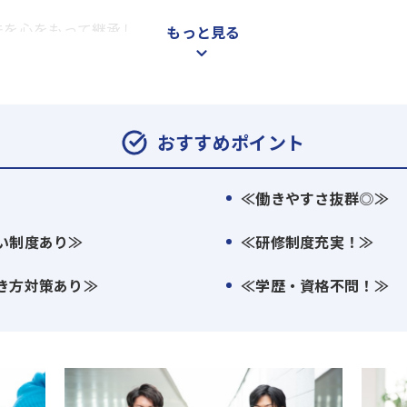
法を心をもって継承し、
もっと見る
建築技術を根幹に、安全で現代に適した「木造注文住宅」を実
で、木造軸組工法による木のビルも誕生しました。
らしに寄り添い続けるために、あらゆる慣習や常識に挑む当社
格帯住宅から邸宅まで」のすべてを適正価格で提供しています
おすすめポイント
れからが「永代家守り」の本領です。
≪働きやすさ抜群◎≫
ーカーとして培った経験を活かして、まちづくり、土地探し、
住」に関する一貫したサービスを展開。
い制度あり≫
≪研修制度充実！≫
暮らしの実現のため、お客様の生涯に寄り添い続けます。
き方対策あり≫
≪学歴・資格不問！≫
ープ）が望むのは、
る「家」「街」「地球」を残すこと。
めには、互助の心、歴史と文化の継承、自然との共生が欠かせ
SR、SDGsを柱として社会における自らの責任と役割を果た