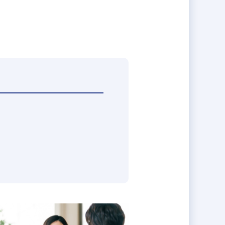
現。
は
。
ません。
し、