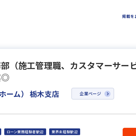
掲載を
務部（施工管理職、カスタマーサー
実◎
ラホーム） 栃木支店
企業ページ
ローン業務経験者歓迎
業界未経験歓迎