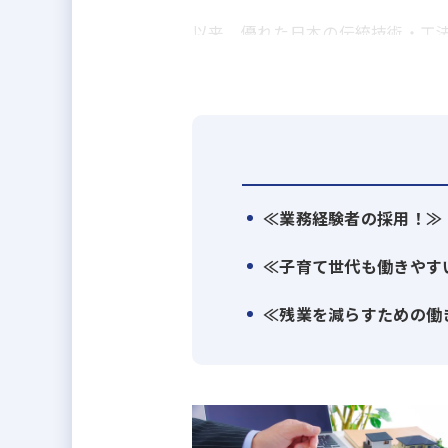
以来、優れた日本の伝統技術・工
さらに独自に進化した当社の木造
真摯に実証実験を積み重ねること
時代とともに多様化する人々の暮
「平屋から5階建てまで」「低価
家を建て、お客様に引き渡す。そ
≪業務経験者の採用！≫
定期点検はもとより、木造住宅メ
資産活用やリフォームといった「
≪子育て世代も働きやす
家を建てた後からはじまる豊かな
≪残業を減らすための働
AQ Group（アキュラホームグル
100年先、200年先も永代愛され
本当に豊かな暮らしを実現するた
それを叶えるべく当社は、ESG、C