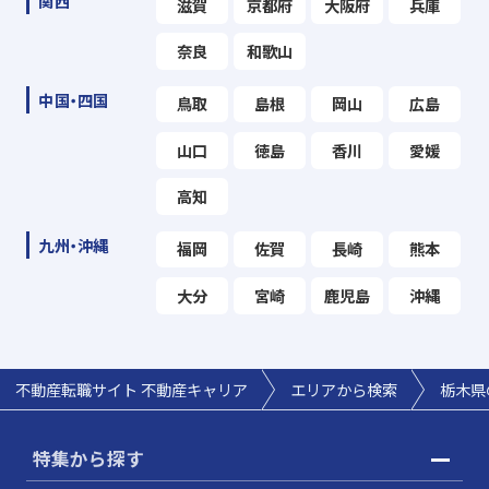
関西
滋賀
京都府
大阪府
兵庫
奈良
和歌山
中国・四国
鳥取
島根
岡山
広島
山口
徳島
香川
愛媛
高知
九州・沖縄
福岡
佐賀
長崎
熊本
大分
宮崎
鹿児島
沖縄
不動産転職サイト 不動産キャリア
エリアから検索
栃木県
特集から探す