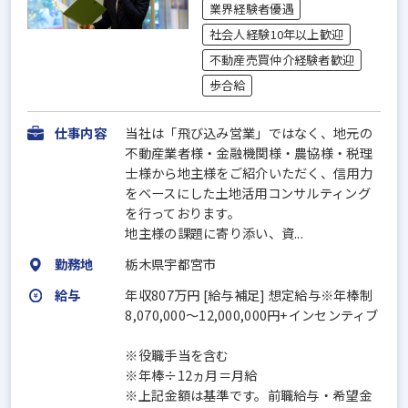
業界経験者優遇
社会人経験10年以上歓迎
不動産売買仲介経験者歓迎
歩合給
仕事内容
当社は「飛び込み営業」ではなく、地元の
不動産業者様・金融機関様・農協様・税理
士様から地主様をご紹介いただく、信用力
をベースにした土地活用コンサルティング
を行っております。
地主様の課題に寄り添い、資...
勤務地
栃木県宇都宮市
給与
年収807万円 [給与補足] 想定給与※年棒制
8,070,000～12,000,000円+インセンティブ
※役職手当を含む
※年棒÷12ヵ月＝月給
※上記金額は基準です。前職給与・希望金