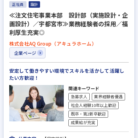
正社員
設計
≪注文住宅事業本部 設計部（実施設計・企
画設計）／宇都宮市≫業務経験者の採用／福
利厚生充実◎
株式会社AQ Group（アキュラホーム）
企業ページ
安定して働きやすい環境でスキルを活かして活躍し
たい方歓迎！
関連キーワード
急募求人
業界経験者優遇
社会人経験10年以上歓迎
既卒・第2新卒歓迎
成果給が充実