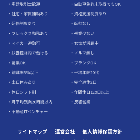
宅建取引士歓迎
自動車免許未取得でもOK
社宅・家賃補助あり
資格支援制度あり
研修制度あり
転勤なし
フレックス勤務あり
残業少ない
マイカー通勤可
女性が活躍中
扶養控除内で働ける
ノルマ無し
副業OK
ブランクOK
離職率5％以下
平均年齢20代
土日休みあり
完全週休2日
休日シフト制
年間休日120日以上
月平均残業20時間以内
反響営業
不動産ITベンチャー
サイトマップ
運営会社
個人情報保護方針