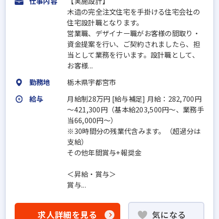
仕事内容
【実施設計】
木造の完全注文住宅を手掛ける住宅会社の
住宅設計職となります。
営業職、デザイナー職がお客様の間取り・
資金提案を行い、ご契約されましたら、担
当として業務を行います。設計職として、
お客様...
勤務地
栃木県宇都宮市
給与
月給制28万円 [給与補足] 月給：282,700円
～421,300円（基本給203,500円～、業務手
当66,000円～）
※30時間分の残業代含みます。（超過分は
支給）
その他年間賞与+報奨金
＜昇給・賞与＞
賞与...
求人詳細を見る
気になる