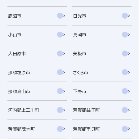
鹿沼市
日光市
小山市
真岡市
大田原市
矢板市
那須塩原市
さくら市
那須烏山市
下野市
河内郡上三川町
芳賀郡益子町
芳賀郡茂木町
芳賀郡市貝町