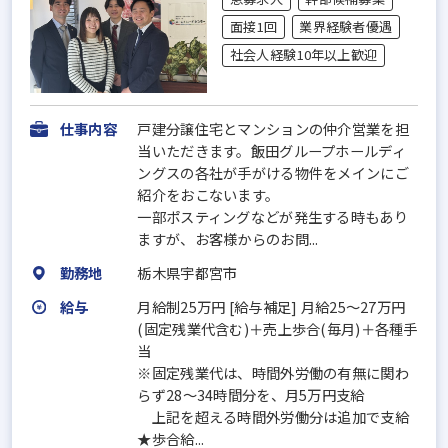
面接1回
業界経験者優遇
社会人経験10年以上歓迎
仕事内容
戸建分譲住宅とマンションの仲介営業を担
当いただきます。飯田グループホールディ
ングスの各社が手がける物件をメインにご
紹介をおこないます。
一部ポスティングなどが発生する時もあり
ますが、お客様からのお問...
勤務地
栃木県宇都宮市
給与
月給制25万円 [給与補足] 月給25～27万円
(固定残業代含む)＋売上歩合(毎月)＋各種手
当
※固定残業代は、時間外労働の有無に関わ
らず28～34時間分を、月5万円支給
上記を超える時間外労働分は追加で支給
★歩合給...