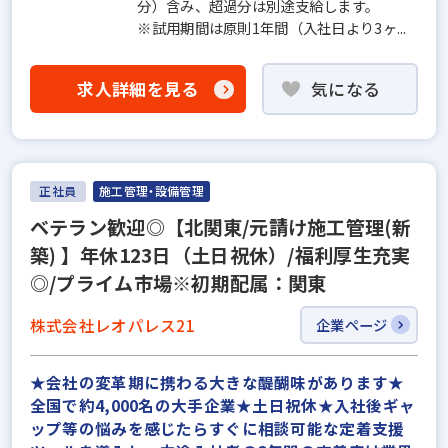
分）含み、超過分は別途支給します。
※試用期間は原則1年間（入社日より3ヶ...
求人詳細を見る
気になる
正社員
施工管理・設備管理
ベテラン歓迎◎【北関東/元請け施工管理(新
築) 】年休123日（土日祝休）/福利厚生充実
◎/プライム市場※初期配属：関東
株式会社レオパレス21
企業ページ
★会社の変革期に携わる大きな醍醐味があります★
全国で約4,000名の大手企業★土日祝休★入社後ギャ
ップ等の悩みを感じたらすぐに相談可能な定着支援