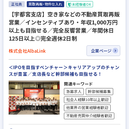
正社員
買取再販・物件仕入れ
未経験者OK
【宇都宮支店】空き家などの不動産買取再販
営業／インセンティブあり・年収1,000万円
以上も目指せる／完全反響営業／年間休日
125日以上◎完全週休2日制
株式会社AlbaLink
企業ページ
＜IPOを目指すベンチャー＞キャリアアップのチャン
スが豊富／支店長など幹部候補も目指せる！
関連キーワード
急募求人
幹部候補募集
社会人経験10年以上歓迎
他業界の営業経験者歓迎
不動産売買仲介経験者歓迎