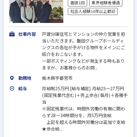
面接1回
業界経験者優遇
社会人経験10年以上歓迎
仕事内容
戸建分譲住宅とマンションの仲介営業を担
当いただきます。飯田グループホールディ
ングスの各社が手がける物件をメインにご
紹介をおこないます。
一部ポスティングなどが発生する時もあり
ますが、お客様からのお問...
勤務地
栃木県宇都宮市
給与
月給制25万円 [給与補足] 月給25～27万円
(固定残業代含む)＋売上歩合(毎月)＋各種手
当
※固定残業代は、時間外労働の有無に関わ
らず28～34時間分を、月5万円支給
上記を超える時間外労働分は追加で支給
★歩合給...