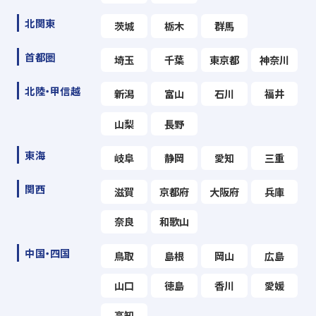
北関東
茨城
栃木
群馬
首都圏
埼玉
千葉
東京都
神奈川
北陸・甲信越
新潟
富山
石川
福井
山梨
長野
東海
岐阜
静岡
愛知
三重
関西
滋賀
京都府
大阪府
兵庫
奈良
和歌山
中国・四国
鳥取
島根
岡山
広島
山口
徳島
香川
愛媛
高知