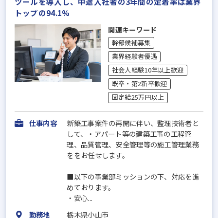
ツールを導入し、中途入社者の3年間の定着率は業界
トップの94.1%
関連キーワード
幹部候補募集
業界経験者優遇
社会人経験10年以上歓迎
既卒・第2新卒歓迎
固定給25万円以上
仕事内容
新築工事案件の再開に伴い、監理技術者と
して、・アパート等の建築工事の工程管
理、品質管理、安全管理等の施工管理業務
ををお任せします。
■以下の事業部ミッションの下、対応を進
めております。
・安心...
勤務地
栃木県小山市