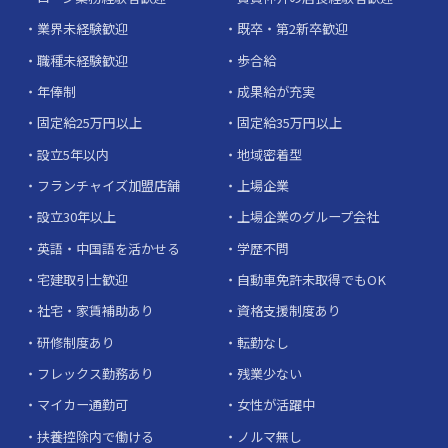
業界未経験歓迎
既卒・第2新卒歓迎
職種未経験歓迎
歩合給
年俸制
成果給が充実
固定給25万円以上
固定給35万円以上
設立5年以内
地域密着型
フランチャイズ加盟店舗
上場企業
設立30年以上
上場企業のグループ会社
英語・中国語を活かせる
学歴不問
宅建取引士歓迎
自動車免許未取得でもOK
社宅・家賃補助あり
資格支援制度あり
研修制度あり
転勤なし
フレックス勤務あり
残業少ない
マイカー通勤可
女性が活躍中
扶養控除内で働ける
ノルマ無し