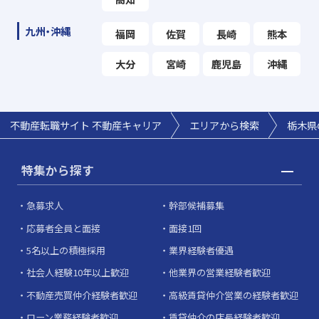
九州・沖縄
福岡
佐賀
長崎
熊本
大分
宮崎
鹿児島
沖縄
不動産転職サイト 不動産キャリア
エリアから検索
栃木県
特集から探す
急募求人
幹部候補募集
応募者全員と面接
面接1回
5名以上の積極採用
業界経験者優遇
社会人経験10年以上歓迎
他業界の営業経験者歓迎
不動産売買仲介経験者歓迎
高級賃貸仲介営業の経験者歓迎
ローン業務経験者歓迎
賃貸仲介の店長経験者歓迎