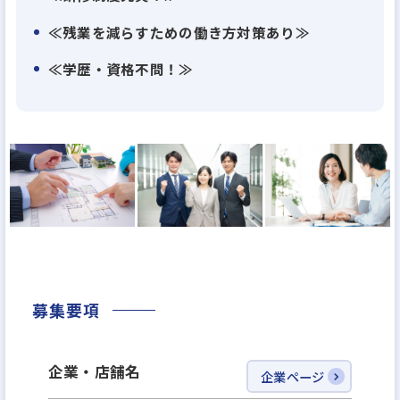
「平屋から5階建てまで」「低価格帯住宅から邸宅ま
≪残業を減らすための働き方対策あり≫
で」のすべてを適正価格で提供しています。
≪学歴・資格不問！≫
家を建て、お客様に引き渡す。それからが「永代家守
り」の本領です。
定期点検はもとより、木造住宅メーカーとして培っ
た経験を活かして、まちづくり、土地探し、
資産活用やリフォームといった「住」に関する一貫
したサービスを展開。
家を建てた後からはじまる豊かな暮らしの実現のた
め、お客様の生涯に寄り添い続けます。
募集要項
AQ Group（アキュラホームグループ）が望むのは、
100年先、200年先も永代愛される「家」「街」「地
企業・店舗名
企業ページ
球」を残すこと。