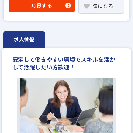
業界未経験歓迎
既卒・第2新卒歓迎
応募する
気になる
職種未経験歓迎
成果給が充実
固定給25万円以上
英語・中国語を活かせる
学歴不問
宅建取引士歓迎
資格支援制度あり
研修制度あり
転勤なし
残業少ない
マイカー通勤可
女性が活躍中
求人情報
完全週休2日
休日シフト制
年収300万円
年収350万円
年収400万円
年収450万円
安定して働きやすい環境でスキルを活か
年収500万円
年収550万円
年収600万円
して活躍したい方歓迎！
年収700万円
年収800万円
年収900万円
年収1000万円～