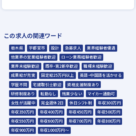
▼
面接（1回～数回）
▼
この求人の関連ワード
内定
栃木県
宇都宮市
設計
急募求人
業界経験者優遇
☆入社時期は相談に応じます。現在、在職中
他業界の営業経験者歓迎
ローン業務経験者歓迎
の方も積極的にご応募ください。
業界未経験歓迎
既卒・第2新卒歓迎
職種未経験歓迎
☆応募の秘密は厳守いたします。
成果給が充実
固定給25万円以上
英語・中国語を活かせる
学歴不問
宅建取引士歓迎
資格支援制度あり
研修制度あり
転勤なし
残業少ない
マイカー通勤可
女性が活躍中
完全週休2日
休日シフト制
年収300万円
年収350万円
年収400万円
年収450万円
年収500万円
年収550万円
年収600万円
年収700万円
年収800万円
年収900万円
年収1000万円～