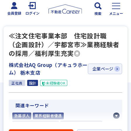
会員登録
ログイン
検索
メニュー
≪注文住宅事業本部 住宅設計職
（企画設計）／宇都宮市≫業務経験者
の採用／福利厚生充実◎
株式会社AQ Group（アキュラホー
企業ページ
ム） 栃木支店
正社員
設計
未経験者OK
関連キーワード
急募求人
業界経験者優遇
他業界の営業経験者歓迎
ローン業務経験者歓迎