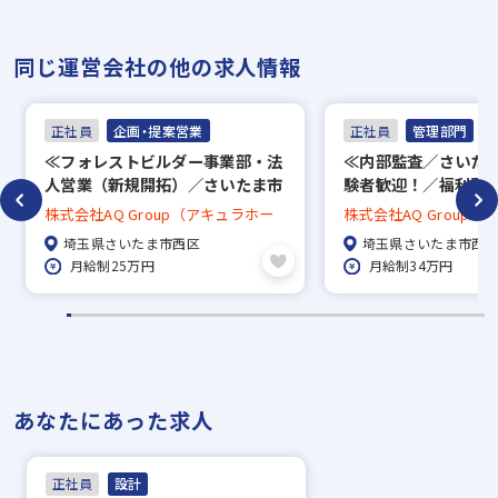
同じ運営会社の他の求人情報
正社員
企画・提案営業
正社員
管理部門
≪フォレストビルダー事業部・法
≪内部監査／さいた
人営業（新規開拓）／さいたま市
験者歓迎！／福利厚
≫未経験歓迎！／福利厚生充実
株式会社AQ Group（アキュラホー
株式会社AQ Group
ム）
ム）
埼玉県さいたま市西区
埼玉県さいたま市西
月給制25万円
月給制34万円
あなたにあった求人
正社員
設計