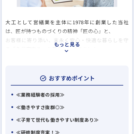
大工として営繕業を主体に1978年に創業した当社
は、匠が持つものづくりの精神「匠の心」と、
お客様に寄り添い、末永く安心・快適な暮らしを守
もっと見る
る「永代家守り」を使命としてきました。
以来、優れた日本の伝統技術・工法を心をもって継
承し、
おすすめポイント
さらに独自に進化した当社の木造建築技術を根幹
に、安全で現代に適した「木造注文住宅」を実現。
≪業務経験者の採用≫
真摯に実証実験を積み重ねることで、木造軸組工法
≪働きやすさ抜群◎≫
による木のビルも誕生しました。
≪子育て世代も働きやすい制度あり≫
時代とともに多様化する人々の暮らしに寄り添い続
けるために、あらゆる慣習や常識に挑む当社は
≪研修制度充実！≫