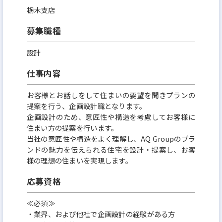
本当に豊かな暮らしを実現するためには、互助の
栃木支店
心、歴史と文化の継承、自然との共生が欠かせませ
募集職種
ん。
設計
それを叶えるべく当社は、ESG、CSR、SDGsを柱と
して社会における自らの責任と役割を果たし、
仕事内容
長期的に持続可能な企業を目指します。
お客様とお話しをして住まいの要望を聞きプランの
提案を行う、企画設計職となります。
私たちの新コーポレートメッセージは「常識を破壊
企画設計のため、意匠性や構造を考慮してお客様に
し、真に豊かな暮らしを創造する」。
住まい方の提案を行います。
当社の意匠性や構造をよく理解し、AQ Groupのブラ
この旗印のもと豊かな暮らし創造企業として、人々
ンドの魅力を伝えられる住宅を設計・提案し、お客
の安心・安全な社会の実現に努めていきます。
様の理想の住まいを実現します。
応募資格
≪必須≫
・業界、および他社で企画設計の経験がある方