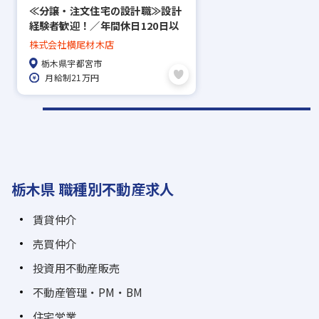
≪分譲・注文住宅の設計職≫設計
経験者歓迎！／年間休日120日以
上／研修制度・福利厚生充実◎
株式会社横尾材木店
栃木県宇都宮市
月給制21万円
栃木県 職種別不動産求人
賃貸仲介
売買仲介
投資用不動産販売
不動産管理・PM・BM
住宅営業