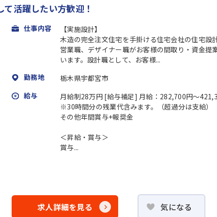
して活躍したい方歓迎！
仕事内容
【実施設計】
木造の完全注文住宅を手掛ける住宅会社の住宅設
営業職、デザイナー職がお客様の間取り・資金提
います。設計職として、お客様...
勤務地
栃木県宇都宮市
給与
月給制28万円 [給与補足] 月給：282,700円～421
※30時間分の残業代含みます。（超過分は支給）
その他年間賞与+報奨金
＜昇給・賞与＞
賞与...
求人詳細を見る
気になる