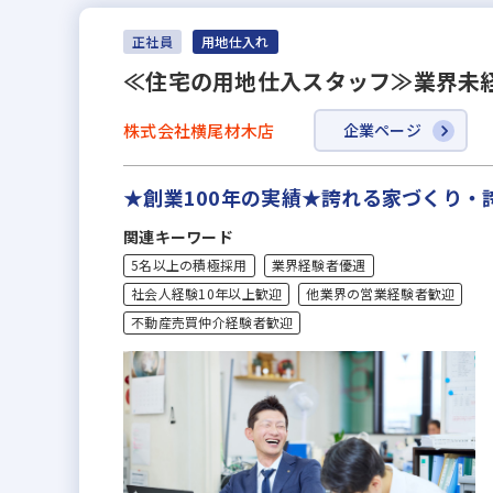
正社員
用地仕入れ
≪住宅の用地仕入スタッフ≫業界未
株式会社横尾材木店
企業ページ
★創業100年の実績★誇れる家づくり
関連キーワード
5名以上の積極採用
業界経験者優遇
社会人経験10年以上歓迎
他業界の営業経験者歓迎
不動産売買仲介経験者歓迎