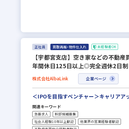
未経験者OK
正社員
買取再販・物件仕入れ
【宇都宮支店】空き家などの不動産買
年間休日125日以上◎完全週休2日制
株式会社AlbaLink
企業ページ
＜IPOを目指すベンチャー＞キャリア
関連キーワード
急募求人
幹部候補募集
社会人経験10年以上歓迎
他業界の営業経験者歓迎
不動産売買仲介経験者歓迎