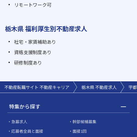
リモートワーク可
栃木県 福利厚生別不動産求人
社宅・家賃補助あり
資格支援制度あり
研修制度あり
不動産転職サイト 不動産キャリア
栃木県 不動産求人
宇都
特集から探す
急募求人
幹部候補募集
応募者全員と面接
面接1回