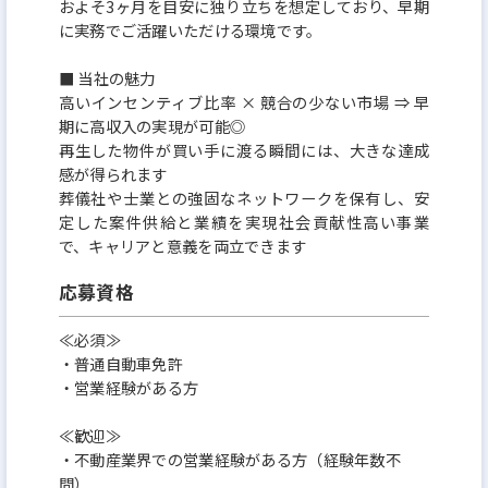
およそ3ヶ月を目安に独り立ちを想定しており、早期
に実務でご活躍いただける環境です。
■ 当社の魅力
高いインセンティブ比率 × 競合の少ない市場 ⇒ 早
期に高収入の実現が可能◎
再生した物件が買い手に渡る瞬間には、大きな達成
感が得られます
葬儀社や士業との強固なネットワークを保有し、安
定した案件供給と業績を実現社会貢献性高い事業
で、キャリアと意義を両立できます
応募資格
≪必須≫
・普通自動車免許
・営業経験がある方
≪歓迎≫
・不動産業界での営業経験がある方（経験年数不
問）