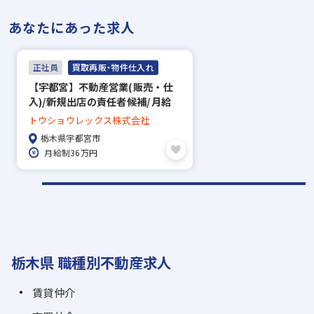
あなたにあった求人
正社員
買取再販・物件仕入れ
【宇都宮】不動産営業(販売・仕
入)/新規出店の責任者候補/月給
36万~/完全週休2日制・年間休日
トウショウレックス株式会社
130日
栃木県宇都宮市
月給制36万円
栃木県 職種別不動産求人
賃貸仲介