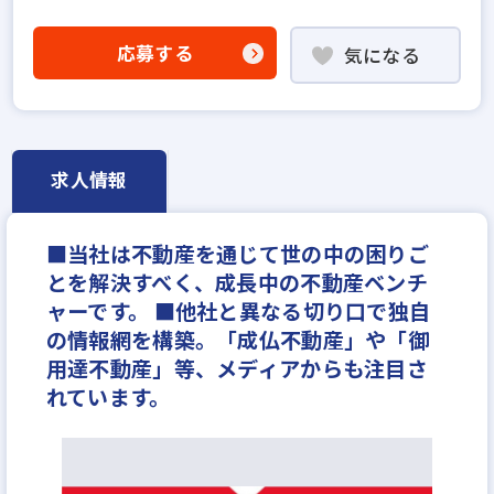
不動産売買仲介経験者歓迎
既卒・第2新卒歓迎
成果給が充実
宅建取引士歓迎
資格支援制度あり
応募する
気になる
フレックス勤務あり
残業少ない
マイカー通勤可
ノルマ無し
副業OK
ブランクOK
完全週休2日
年間休日120日以上
月給30万円
求人情報
■当社は不動産を通じて世の中の困りご
とを解決すべく、成長中の不動産ベンチ
ャーです。 ■他社と異なる切り口で独自
の情報網を構築。「成仏不動産」や「御
用達不動産」等、メディアからも注目さ
れています。