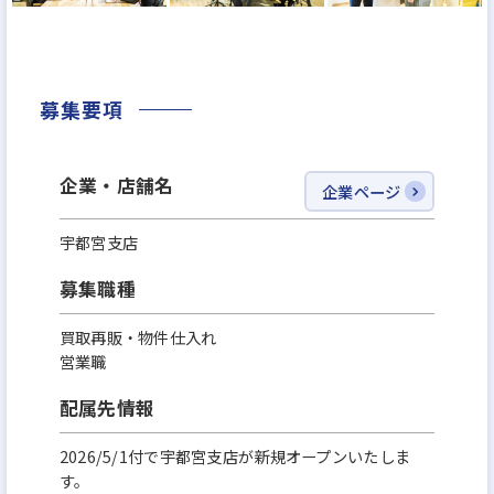
しかし、本当に困っている人が目の前にはいます。ど
うするべきだと思いますか？
私たちマークスライフでは、「不動産の可能性を追
募集要項
求し、世の中の困りごとを解決する」というビジョ
ンを掲げ、業界内で敬遠される難解な問題に挑み続
企業・店舗名
企業ページ
けています。
そして不動産領域だけの範囲にとどまらず、⼈の生
宇都宮支店
涯で起こりうるお困りごとすべてに対応するべく、
募集職種
2024年5月に「マークスライフ株式会社」に社名変更
し
買取再販・物件仕入れ
営業職
生活にまつわる様々な事業を展開しています。
配属先情報
世の中のため、他人のために事業活動をすることで
2026/5/1付で宇都宮支店が新規オープンいたしま
利益は自然とついてきます。
す。