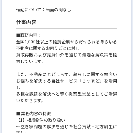
また、仕事に対して熱い想いをもった社員が多く、
転勤について：当面の間なし
社内イベントではスポーツなど交流もあるので、社
内は風通しのよい職場です。
仕事内容
■職務内容：
私たちと一緒に不動産を通して、「世のために。人
全国1,000社以上の提携企業から寄せられるあらゆる
のために。」なる仕事をしていきませんか？
不動産に関するお困りごとに対し
買取再販および売買仲介を通じて最適な解決策を提
供しています。
また、不動産にとどまらず、暮らしに関する幅広い
お悩みを解決する自社サービス「じつまど」を活用
し
多様な課題を解決へと導く提案型営業としてご活躍
いただきます。
■ 業務内容の特徴
【1】相続物件の取り扱い
～空き家問題の解決を通じた社会貢献・地方創生に
寄与～