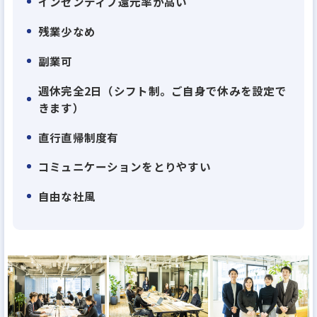
インセンティブ還元率が高い
私たち人間は不動産と切り離すことはできず、不動
残業少なめ
産を良くしていくことで私たちの生活は大きく変わ
副業可
っていきます。
週休完全2日（シフト制。ご自身で休みを設定で
世の中には可能性を秘めているにも関わらず、問題
きます）
解決が先送りにされて放置されている不動産が多く
直行直帰制度有
存在しています。
コミュニケーションをとりやすい
理由は簡単です。難解な問題のわりに、利益が見込め
ないからです。割りの悪いことへ、人は多くの力を注
自由な社風
ぎません。
これは、かかる確率の低い病気の治療法の開発が遅
れるように、起こる確率の低いとされる事象が後回
しにされているのです。