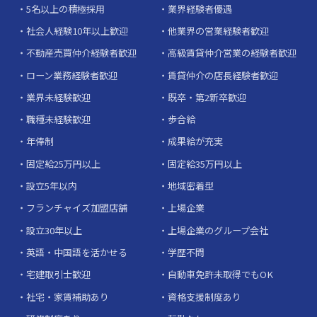
5名以上の積極採用
業界経験者優遇
社会人経験10年以上歓迎
他業界の営業経験者歓迎
不動産売買仲介経験者歓迎
高級賃貸仲介営業の経験者歓迎
ローン業務経験者歓迎
賃貸仲介の店長経験者歓迎
業界未経験歓迎
既卒・第2新卒歓迎
職種未経験歓迎
歩合給
年俸制
成果給が充実
固定給25万円以上
固定給35万円以上
設立5年以内
地域密着型
フランチャイズ加盟店舗
上場企業
設立30年以上
上場企業のグループ会社
英語・中国語を活かせる
学歴不問
宅建取引士歓迎
自動車免許未取得でもOK
社宅・家賃補助あり
資格支援制度あり