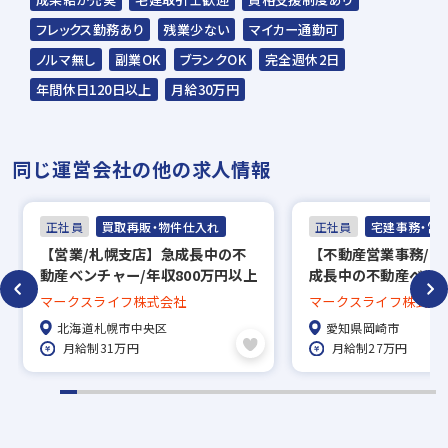
フレックス勤務あり
残業少ない
マイカー通勤可
ノルマ無し
副業OK
ブランクOK
完全週休2日
年間休日120日以上
月給30万円
同じ運営会社の他の求人情報
正社員
買取再販・物件仕入れ
正社員
宅建事務・営
【営業/札幌支店】急成長中の不
【不動産営業事務/岡
動産ベンチャー/年収800万円以上
成長中の不動産ベンチ
可能/働き方◎
週休2日制・フレック
マークスライフ株式会社
マークスライフ株式会
度あり！/働き方◎
北海道札幌市中央区
愛知県岡崎市
月給制31万円
月給制27万円