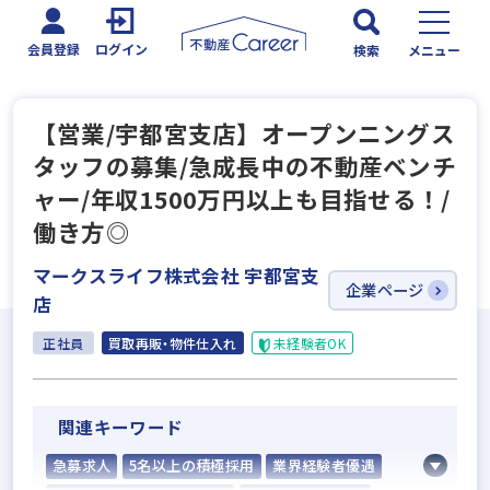
会員登録
ログイン
検索
メニュー
【営業/宇都宮支店】オープンニングス
タッフの募集/急成長中の不動産ベンチ
ャー/年収1500万円以上も目指せる！/
働き方◎
マークスライフ株式会社 宇都宮支
企業ページ
店
正社員
買取再販・物件仕入れ
未経験者OK
関連キーワード
急募求人
5名以上の積極採用
業界経験者優遇