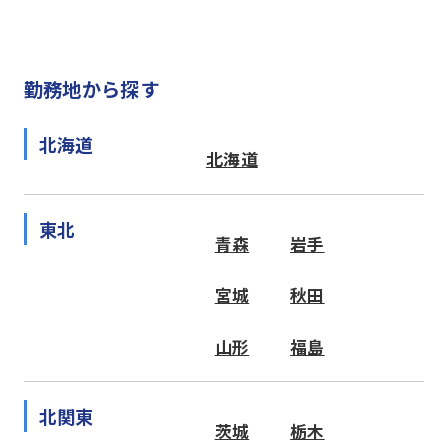
勤務地から探す
北海道
北海道
東北
青森
岩手
宮城
秋田
山形
福島
北関東
茨城
栃木