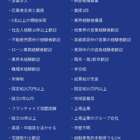
急募求人
幹部候補募集
応募者全員と面接
面接1回
5名以上の積極採用
業界経験者優遇
社会人経験10年以上歓迎
他業界の営業経験者歓迎
不動産売買仲介経験者歓迎
高級賃貸仲介営業の経験者歓迎
ローン業務経験者歓迎
賃貸仲介の店長経験者歓迎
業界未経験歓迎
既卒・第2新卒歓迎
職種未経験歓迎
歩合給
年俸制
成果給が充実
固定給25万円以上
固定給35万円以上
設立5年以内
地域密着型
フランチャイズ加盟店舗
上場企業
設立30年以上
上場企業のグループ会社
英語・中国語を活かせる
学歴不問
宅建取引士歓迎
自動車免許未取得でもOK