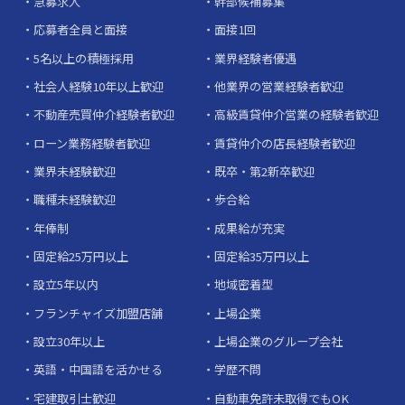
急募求人
幹部候補募集
応募者全員と面接
面接1回
5名以上の積極採用
業界経験者優遇
社会人経験10年以上歓迎
他業界の営業経験者歓迎
不動産売買仲介経験者歓迎
高級賃貸仲介営業の経験者歓迎
ローン業務経験者歓迎
賃貸仲介の店長経験者歓迎
業界未経験歓迎
既卒・第2新卒歓迎
職種未経験歓迎
歩合給
年俸制
成果給が充実
固定給25万円以上
固定給35万円以上
設立5年以内
地域密着型
フランチャイズ加盟店舗
上場企業
設立30年以上
上場企業のグループ会社
英語・中国語を活かせる
学歴不問
宅建取引士歓迎
自動車免許未取得でもOK