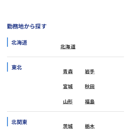
勤務地から探す
北海道
北海道
東北
青森
岩手
宮城
秋田
山形
福島
北関東
茨城
栃木