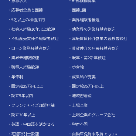
急募求人
幹部候補募集
応募者全員と面接
面接1回
5名以上の積極採用
業界経験者優遇
社会人経験10年以上歓迎
他業界の営業経験者歓迎
不動産売買仲介経験者歓迎
高級賃貸仲介営業の経験者歓迎
ローン業務経験者歓迎
賃貸仲介の店長経験者歓迎
業界未経験歓迎
既卒・第2新卒歓迎
職種未経験歓迎
歩合給
年俸制
成果給が充実
固定給25万円以上
固定給35万円以上
設立5年以内
地域密着型
フランチャイズ加盟店舗
上場企業
設立30年以上
上場企業のグループ会社
英語・中国語を活かせる
学歴不問
宅建取引士歓迎
自動車免許未取得でもOK