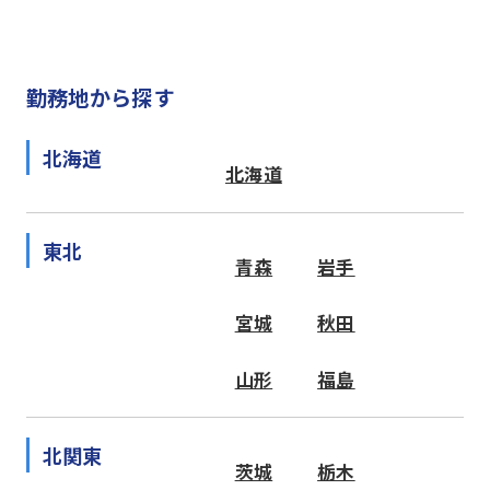
勤務地から探す
北海道
北海道
東北
青森
岩手
宮城
秋田
山形
福島
北関東
茨城
栃木