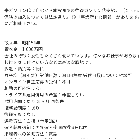
◆ガソリン代は自宅から施設までの往復ガソリン代支給。 （２ｋｍ
保険の加入については法定通り。 ◎「事業所ＰＲ情報」があります
にご相談下さい。
設立年：昭和54年
資本金：1,000万円
会社の特徴：女性もたくさん働いています。様々なお仕事がありま
技術を身に付けたい方などは最適な職場です。
派遣・請負等：請負
月平均（週所定）労働日数：週1日程度 労働日数について相談可
オンライン自主応募の受付：不可
転勤の可能性：なし
トライアル雇用併用の希望：希望しない
試用期間：あり ３ヶ月 同条件
職務給制度：あり
復職制度：なし
選考方法：面接（予定1回）
選考結果通知：面接選考後 面接後3日以内
求職者への通知方法：電話