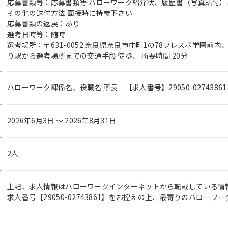
応募書類等：応募書類等 ハローワーク紹介状、履歴書（写真貼付）
その他の送付方法 面接時に持参下さい
応募書類の返戻：あり
選考日時等：随時
選考場所：〒631-0052 奈良県奈良市中町1の78フレスポ学園前内
り駅から選考場所までの交通手段 徒歩、 所要時間 20分
ハローワーク課係名、役職名 所長 【求人番号】29050-02743861
2026年6月3日 〜 2026年8月31日
2人
上記、求人情報はハローワークインターネットから転載している情
求人番号【29050-02743861】をお控えの上、最寄りのハロー