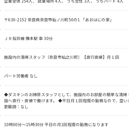
企業全体 254人、 就業場所 4人、 うち女性 3人、 うちパート 4人
〒630-2152 奈良県奈良市杣ノ川町50の1 「あおはにの家」
ＪＲ桜井線 櫟本駅 車 30分
施設内の清掃スタッフ（奈良市杣之川町）【直行直帰】月１回
パート労働者 なし
◆ダスキンのお掃除スタッフとして、施設内のお部屋の簡単な清掃 
設へ直行・直帰で働けます。 ◆平日月１回程度の勤務なので、空い
更範囲：なし
10時00分〜15時30分 平日の月1回程度の勤務になります