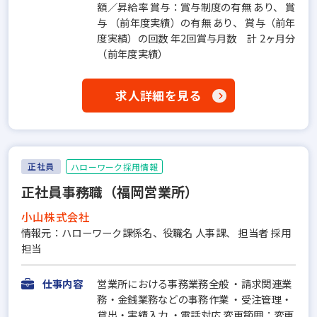
額／昇給率 賞与：賞与制度の有無 あり、 賞
与 （前年度実績）の有無 あり、 賞与（前年
度実績）の回数 年2回賞与月数 計 2ヶ月分
（前年度実績）
求人詳細を見る
正社員
ハローワーク採用情報
正社員事務職（福岡営業所）
小山株式会社
情報元：ハローワーク課係名、役職名 人事課、 担当者 採用
担当
仕事内容
営業所における事務業務全般 ・請求関連業
務・金銭業務などの事務作業 ・受注管理・
貸出・実績入力 ・電話対応 変更範囲：変更