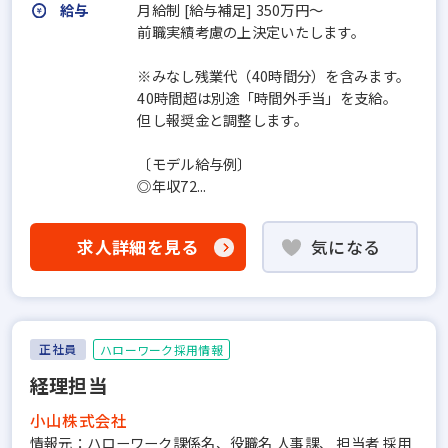
給与
月給制 [給与補足] 350万円～
前職実績考慮の上決定いたします。
※みなし残業代（40時間分）を含みます。
40時間超は別途「時間外手当」を支給。
但し報奨金と調整します。
〔モデル給与例〕
◎年収72...
求人詳細を見る
気になる
正社員
ハローワーク採用情報
経理担当
小山株式会社
情報元：ハローワーク課係名、役職名 人事課、 担当者 採用