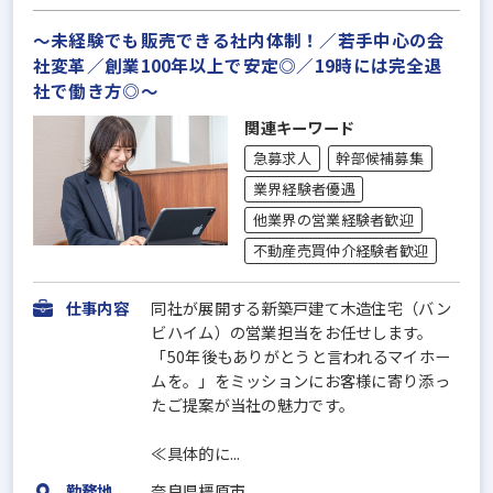
～未経験でも販売できる社内体制！／若手中心の会
社変革／創業100年以上で安定◎／19時には完全退
社で働き方◎～
関連キーワード
急募求人
幹部候補募集
業界経験者優遇
他業界の営業経験者歓迎
不動産売買仲介経験者歓迎
仕事内容
同社が展開する新築戸建て木造住宅（バン
ビハイム）の営業担当をお任せします。
「50年後もありがとうと言われるマイホー
ムを。」をミッションにお客様に寄り添っ
たご提案が当社の魅力です。
≪具体的に...
勤務地
奈良県橿原市