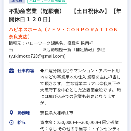
正社員
ハローワーク採用情報
不動産営業（経験者） 【土日祝休み】【年
間休日１２０日】
ハピネスホーム（ＺＥＶ・ＣＯＲＰＯＲＡＴＩＯＮ
奈良支店）
情報元：ハローワーク課係名、役職名 採用担
当 ※活動履歴一覧『補足情報』参照
(yukimoto728@gmail.com)
仕事内容
◆戸建分譲用地やマンション・アパート用
地などの事業用地の仕入 業務を主に担当し
て頂きます。 主な営業エリアは奈良県下や
大阪府下を中心とした近畿圏全般で す。 時
には飛び込みでの営業も必要となります
が、
勤務地
奈良県大和郡山市
給与
資本金：250,000円〜300,000円 固定残業
代：なし その他の手当等：・インセンティ