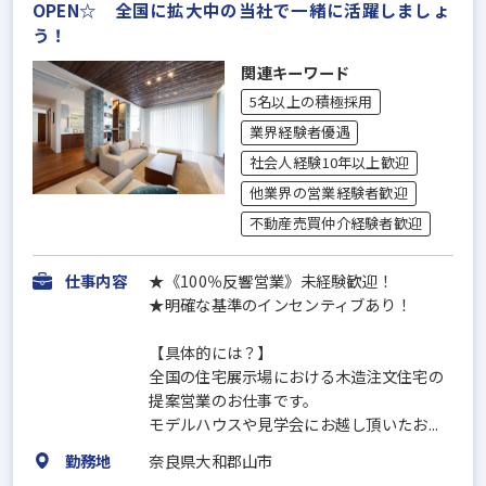
OPEN☆ 全国に拡大中の当社で一緒に活躍しましょ
う！
関連キーワード
5名以上の積極採用
業界経験者優遇
社会人経験10年以上歓迎
他業界の営業経験者歓迎
不動産売買仲介経験者歓迎
仕事内容
★《100％反響営業》未経験歓迎！
★明確な基準のインセンティブあり！
【具体的には？】
全国の住宅展示場における木造注文住宅の
提案営業のお仕事です。
モデルハウスや見学会にお越し頂いたお...
勤務地
奈良県大和郡山市