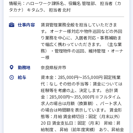
情報元：ハローワーク課係名、役職名 管理部、 担当者（カ
タカナ） キタムラ、 担当者 北村
仕事内容
賃貸管理業務全般を担当していただきま
す。 オーナー様対応や物件巡回などの外回
り業務を中心に、入居者対応・事務補助ま
で幅広く携わっていただきます。 （主な業
務） ・管理物件の巡回、維持管理 ・オーナ
ー様
勤務地
奈良県桜井市
給与
資本金：285,000円〜355,000円 固定残業
代：なし その他の手当等：賃金については
経験等を考慮の上、決定します。 合計賃
金：285,000円～355,000円 ※フルタイム
求人の場合は月額（換算額）、パート求人
の場合は時間額を表示しています。 賃金形
態等：月給 賃金締切日：固定（月末以外）
20 日 賃金支払日：固定（月末） 昇給：昇
給制度 、 昇給（前年度実績） あり、昇給金