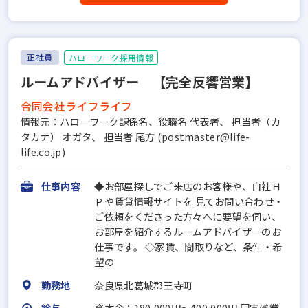
正社員
ハローワーク採用情報
ルームアドバイザー 【完全反響営業】
合同会社ライフライフ
情報元：ハローワーク課係名、役職名 代表者、 担当者（カ
タカナ） オガタ、 担当者 尾方 (postmaster@life-
life.co.jp)
仕事内容
◆お部屋探しでご来店のお客様や、自社Ｈ
Ｐや賃貸情報サイトを 見てお問い合わせ・
ご依頼をくださった方々へに要望を伺い、
お部屋を紹介するルームアドバイザーのお
仕事です。 ◇家賃、間取りなど、条件・希
望の
勤務地
奈良県北葛城郡王寺町
給与
資本金：180,000円〜400,000円 固定残業