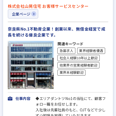
株式会社山晃住宅 お客様サービスセンター
企業ページ
奈良県No.1不動産企業！創業以来、無借金経営で成
長を続ける優良企業です。
関連キーワード
急募求人
業界経験者優遇
社会人経験10年以上歓迎
他業界の営業経験者歓迎
業界未経験歓迎
仕事内容
◆エリアダントツNo1の当社にて、顧客フ
ォロー職をお任せします。
入社後は先輩社員のもと、OJTなどで少し
ずつ知識を習得していただきます。