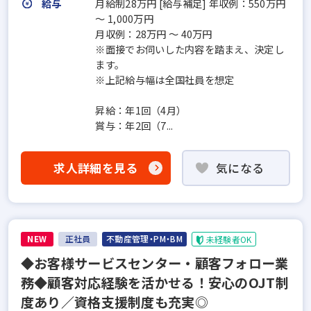
給与
月給制28万円 [給与補足] 年収例：550万円
～ 1,000万円
月収例：28万円 ～ 40万円
※面接でお伺いした内容を踏まえ、決定し
ます。
※上記給与幅は全国社員を想定
昇給：年1回（4月）
賞与：年2回（7...
求人詳細を見る
気になる
NEW
正社員
不動産管理・PM・BM
未経験者OK
◆お客様サービスセンター・顧客フォロー業
務◆顧客対応経験を活かせる！安心のOJT制
度あり／資格支援制度も充実◎