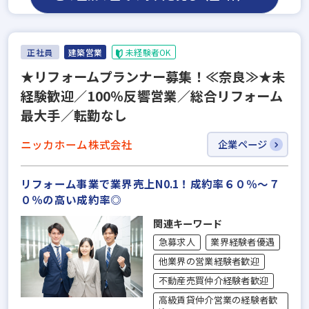
正社員
建築営業
未経験者OK
★リフォームプランナー募集！≪奈良≫★未
経験歓迎／100％反響営業／総合リフォーム
最大手／転勤なし
ニッカホーム株式会社
企業ページ
リフォーム事業で業界売上N0.1！成約率６０％～７
０％の高い成約率◎
関連キーワード
急募求人
業界経験者優遇
他業界の営業経験者歓迎
不動産売買仲介経験者歓迎
高級賃貸仲介営業の経験者歓