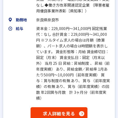
なし ◆働き方改革関連認定企業 （障害者雇
用優良事業所表彰［県知事］）
勤務地
奈良県奈良市
給与
資本金：229,000円〜341,000円 固定残業
代：なし 合計賃金：229,000円～341,000
円 ※フルタイム求人の場合は月額（換算
額）、パート求人の場合は時間額を表示し
ています。 賃金形態等：月給 賃金締切日：
固定（月末） 賃金支払日：固定（月末以
外） 当月 25 日 昇給：昇給制度 、 昇給（前
年度実績） あり、昇給金額／昇給率 1月あ
たり500円～10,000円（前年度実績） 賞
与：賞与制度の有無 あり、 賞与 （前年度実
績）の有無 あり、 賞与（前年度実績）の回
数 年2回賞与月数 計 3ヶ月分（前年度実
績）
求人詳細を見る