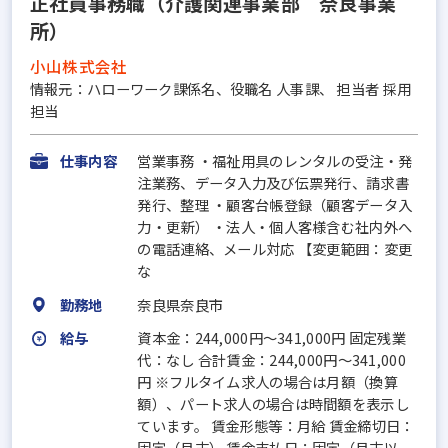
正社員事務職（介護関連事業部 奈良事業
所）
小山株式会社
情報元：ハローワーク課係名、役職名 人事課、 担当者 採用
担当
仕事内容
営業事務 ・福祉用具のレンタルの受注・発
注業務、データ入力及び伝票発行、請求書
発行、整理 ・顧客台帳登録（顧客データ入
力・更新） ・法人・個人客様含む社内外へ
の電話連絡、メール対応 【変更範囲：変更
な
勤務地
奈良県奈良市
給与
資本金：244,000円〜341,000円 固定残業
代：なし 合計賃金：244,000円～341,000
円 ※フルタイム求人の場合は月額（換算
額）、パート求人の場合は時間額を表示し
ています。 賃金形態等：月給 賃金締切日：
固定（月末） 賃金支払日：固定（月末以