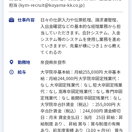
担当 (kym-recruit@koyama-kk.co.jp)
仕事内容
日々の仕訳入力や伝票処理、請求書管理、
入出金確認などの基本的な経理業務から担
当していただきます。会計システム、入金
システム等のシステムを使用し業務を進め
ていきますが、先輩が横につき１から教え
てくれるの
勤務地
奈良県奈良市
給与
大学院卒基本給：月給255,000円 大卒基本
給：月給244,000円 大学院卒固定残業代：
なし 大卒固定残業代：なし 短大卒固定残業
代：なし 高専卒固定残業代：なし 専門卒固
定残業代：なし 能開校卒固定残業代：なし
大学院卒合計賃金（税込）：255,000円 大
卒合計賃金（税込）：244,000円 賃金締切
日：月末 賃金支払日：当月 25日 昇給：昇
給制度 あり 、 昇給 賞与：賞与制度の有無
あり、前年度実績 あり（3.00 ヶ月分） 賞与