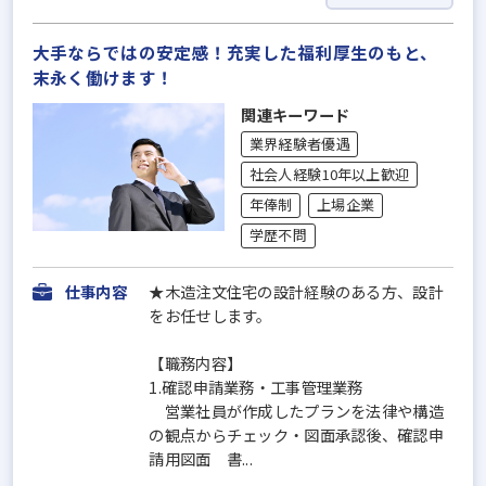
大手ならではの安定感！充実した福利厚生のもと、
末永く働けます！
関連キーワード
業界経験者優遇
社会人経験10年以上歓迎
年俸制
上場企業
学歴不問
仕事内容
★木造注文住宅の設計経験のある方、設計
をお任せします。
【職務内容】
1.確認申請業務・工事管理業務
営業社員が作成したプランを法律や構造
の観点からチェック・図面承認後、確認申
請用図面 書...