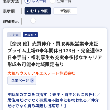
求人一覧
企業一覧
表示方法
表示順
おすすめ順
新着順
詳細表示
正社員
売買仲介
【奈良 他】売買仲介・買取再販営業◆東証
プライム上場G◆年間休日123日・完全週休2
日◆手当・福利厚生も充実◆多様なキャリア
形成も可能◆地域限定有り
大和ハウスリアルエステート株式会社
企業ページ
不動産のプロを目指す【 売主・買主ともにお任せ／
居住用だけでなく事業用不動産にも携われる／仲介
だけでなく買取再販も提案可！ 】