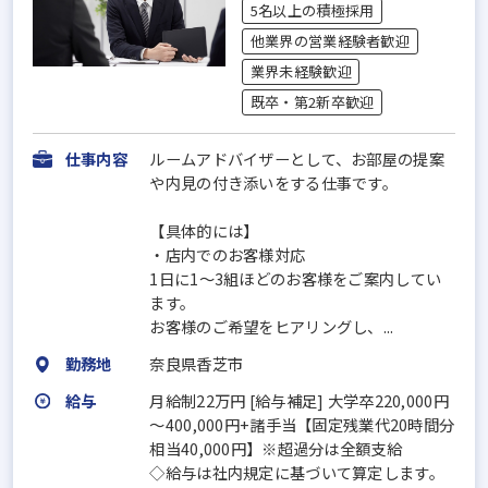
5名以上の積極採用
他業界の営業経験者歓迎
業界未経験歓迎
既卒・第2新卒歓迎
仕事内容
ルームアドバイザーとして、お部屋の提案
や内見の付き添いをする仕事です。
【具体的には】
・店内でのお客様対応
1日に1～3組ほどのお客様をご案内してい
ます。
お客様のご希望をヒアリングし、...
勤務地
奈良県香芝市
給与
月給制22万円 [給与補足] 大学卒220,000円
～400,000円+諸手当【固定残業代20時間分
相当40,000円】※超過分は全額支給
◇給与は社内規定に基づいて算定します。