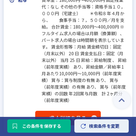
代：なし その他の手当等：資格手当１０，
０００円（宅建士） ＊令和８年４月か
ら、 食事手当：７，５００円／月を支
給。 合計賃金：180,000円～400,000円 ※
フルタイム求人の場合は月額（換算額）、
パート求人の場合は時間額を表示していま
す。 賃金形態等：月給 賃金締切日：固定
（月末以外） 20 日 賃金支払日：固定（月
末以外） 当月 25 日 昇給：昇給制度 、 昇給
（前年度実績） あり、昇給金額／昇給率 1
月あたり10,000円～10,000円（前年度実
績） 賞与：賞与制度の有無 あり、 賞与
（前年度実績）の有無 あり、 賞与（前年度
実績）の回数 年2回賞与月数 計 2ヶ月分
（前年度実績）
求人詳細を見る
この条件を保存する
検索条件を変更