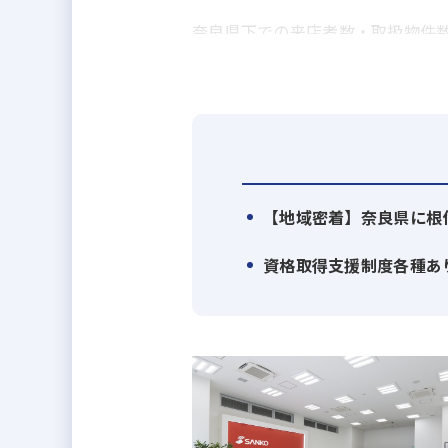
奈良県下での来店者数・取扱物件
地域に根ざした事業戦略で、地域
そのため「奈良で賃貸住宅を探す
管理物件数は約4万6819室で全国
(※1 賃貸住宅新聞 2024年8月号
圧倒的な管理物件のシェアのおか
【地域密着】奈良県に根
客様に満足のいくご提案をしやす
資格取得支援制度各種あ
テレビＣＭなどでお馴染みの賃貸
が情報提供しています。
私たちは、顧客信頼度全国No.1 