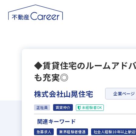
◆賃貸住宅のルームアドバ
も充実◎
株式会社山晃住宅
企業ページ
未経験者OK
正社員
賃貸仲介
関連キーワード
急募求人
業界経験者優遇
社会人経験10年以上歓迎