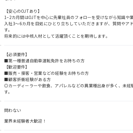
【安心のOJTあり】
1~2カ月間はOJTを中心に先輩社員のフォローを受けながら知識や
入社3～6カ月を目処にひとり立ちしていただきますが、質問やア
す。
将来的には中核人材として活躍頂くことを期待します。
【必須要件】
■第一種普通自動車運転免許をお持ちの方
【歓迎要件】
■販売・接客・営業などの経験をお持ちの方
■顧客折衝経験がある方
◎カーディーラーや飲食、アパレルなどの異業種出身が多く、未経
す。
問わない
業界未経験者大歓迎！