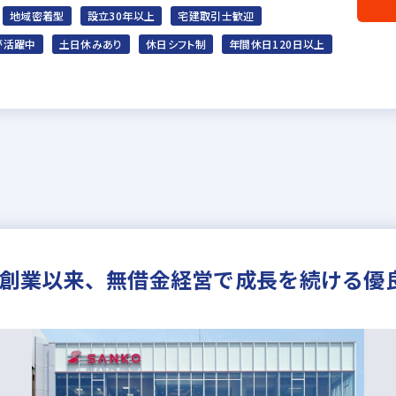
地域密着型
設立30年以上
宅建取引士歓迎
が活躍中
土日休みあり
休日シフト制
年間休日120日以上
業！創業以来、無借金経営で成長を続ける優