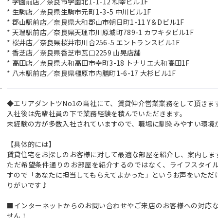
* 学園前店／奈良市学園北1-1-12 和幸ビル1F
* 生駒店／奈良県生駒市元町1-3-5 中川ビル1F
* 郡山駅前店／奈良県大和郡山市朝日町1-11 Y＆Dビル1F
* 天理駅前店／奈良県天理市川原城町789-1 カワキタビル1F
* 桜井店／奈良県桜井市川合256-5 エントランスビル1F
* 香芝店／奈良県香芝市瓦口2259 山晃店舗
* 高田店／奈良県大和高田市幸町3-18 トナリエ大和高田1F
* 八木駅前店／奈良県橿原市内膳町1-6-17 大杉ビル1F
◆エリアダントツNo1の当社にて、賃貸仲介営業業務をして頂きま
入社後は先輩社員の下で業務経験を積んでいただきます。
未経験の方が多数入社されていますので、職場に馴染みやすい環境
【具体的には】
賃貸住宅をお探しのお客様に対して最適な部屋を紹介し、案内しま
ただ希望条件通りのお部屋を紹介するのではなく、ライフスタイ
すので「あなたに担当してもらえてよかった」というお声をいただ
りがいです♪
■インターネットからのお問い合わせやご来店のお客様への対応
せん！