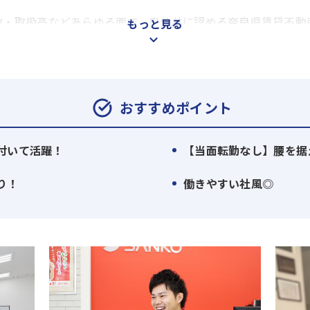
数・取扱高などあらゆる面で、自他共に認める奈良県賃貸不動
もっと見る
の人々やお客様から絶大な信用と実績があります。
ならまずは山晃住宅」と言われるほどに、多くのお客様が当社
23位（※1）、取引家主様約9000人、取引物件は約9万室です
調べ 管理戸数奈良県No.1）
おすすめポイント
げで、安定した業績を実現していることはもちろん、取り扱い
付いて活躍！
【当面転勤なし】腰を据
い環境で仕事ができます。
り！
働きやすい社風◎
住宅情報誌「週刊ＣＨＩＮＴＡＩ」の奈良版・静岡版共に、
企業を目指しています。