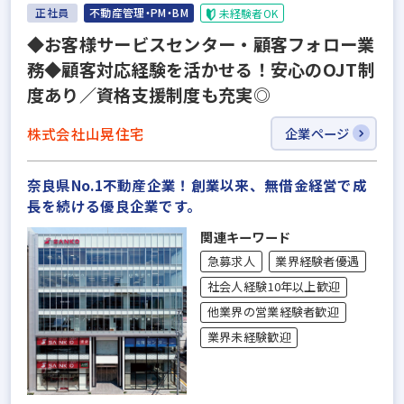
正社員
不動産管理・PM・BM
未経験者OK
◆お客様サービスセンター・顧客フォロー業
務◆顧客対応経験を活かせる！安心のOJT制
度あり／資格支援制度も充実◎
株式会社山晃住宅
企業ページ
奈良県No.1不動産企業！創業以来、無借金経営で成
長を続ける優良企業です。
関連キーワード
急募求人
業界経験者優遇
社会人経験10年以上歓迎
他業界の営業経験者歓迎
業界未経験歓迎