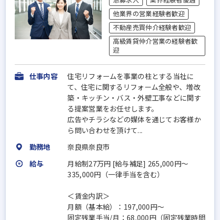
他業界の営業経験者歓迎
不動産売買仲介経験者歓迎
高級賃貸仲介営業の経験者歓
迎
仕事内容
住宅リフォームを事業の柱とする当社に
て、住宅に関するリフォーム全般や、増改
築・キッチン・バス・外壁工事などに関す
る提案営業をお任せします。
広告やチラシなどの媒体を通じてお客様か
ら問い合わせを頂けて...
勤務地
奈良県奈良市
給与
月給制27万円 [給与補足] 265,000円～
335,000円（一律手当を含む）
＜賃金内訳＞
月額（基本給）：197,000円～
固定残業手当/月：68,000円（固定残業時間