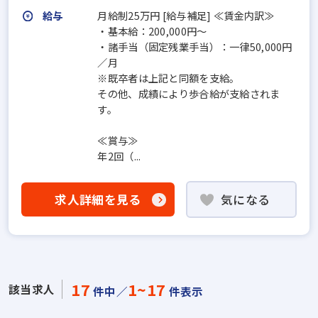
給与
月給制25万円 [給与補足] ≪賃金内訳≫
・基本給：200,000円～
・諸手当（固定残業手当）：一律50,000円
／月
※既卒者は上記と同額を支給。
その他、成績により歩合給が支給されま
す。
≪賞与≫
年2回（...
求人詳細を見る
気になる
17
1~17
該当求人
件中／
件表示