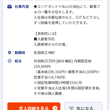
仕事内容
◆エリアダントツNo1の当社にて、顧客フ
ォロー職をお任せします。
入社後は先輩社員のもと、OJTなどで少し
ずつ知識を習得していただきます。
【具体的には】
■入居者対応
入居者様からのお電...
勤務地
奈良県王寺町
給与
月給制25万円 [給与補足] 月額固定給
250,000円
（基本給199,316円＋業務手当41,938円＋
営業手当※8,746円）
※固定残業時間29時間15分/月
※営業手当は入社後1年間は固定額を支給。
その後は個人業績...
求人詳細を見る
気になる