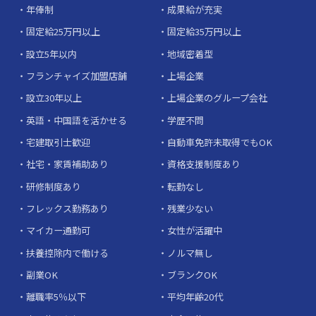
年俸制
成果給が充実
固定給25万円以上
固定給35万円以上
設立5年以内
地域密着型
フランチャイズ加盟店舗
上場企業
設立30年以上
上場企業のグループ会社
英語・中国語を活かせる
学歴不問
宅建取引士歓迎
自動車免許未取得でもOK
社宅・家賃補助あり
資格支援制度あり
研修制度あり
転勤なし
フレックス勤務あり
残業少ない
マイカー通勤可
女性が活躍中
扶養控除内で働ける
ノルマ無し
副業OK
ブランクOK
離職率5％以下
平均年齢20代