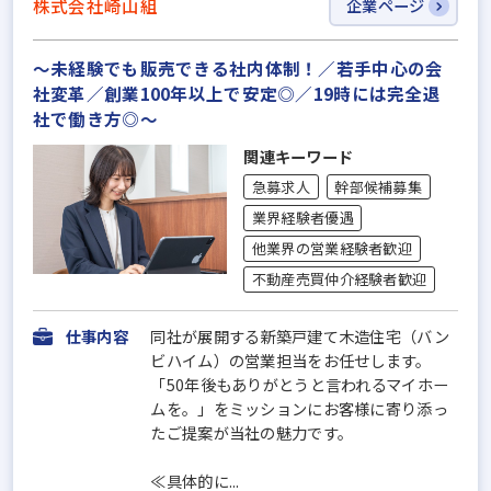
株式会社崎山組
企業ページ
～未経験でも販売できる社内体制！／若手中心の会
社変革／創業100年以上で安定◎／19時には完全退
社で働き方◎～
関連キーワード
急募求人
幹部候補募集
業界経験者優遇
他業界の営業経験者歓迎
不動産売買仲介経験者歓迎
仕事内容
同社が展開する新築戸建て木造住宅（バン
ビハイム）の営業担当をお任せします。
「50年後もありがとうと言われるマイホー
ムを。」をミッションにお客様に寄り添っ
たご提案が当社の魅力です。
≪具体的に...