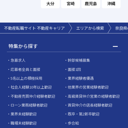
大分
宮崎
鹿児島
沖縄
不動産転職サイト 不動産キャリア
エリアから検索
奈良県
特集から探す
急募求人
幹部候補募集
応募者全員と面接
面接1回
5名以上の積極採用
業界経験者優遇
社会人経験10年以上歓迎
他業界の営業経験者歓迎
不動産売買仲介経験者歓迎
高級賃貸仲介営業の経験者歓迎
ローン業務経験者歓迎
賃貸仲介の店長経験者歓迎
業界未経験歓迎
既卒・第2新卒歓迎
職種未経験歓迎
歩合給