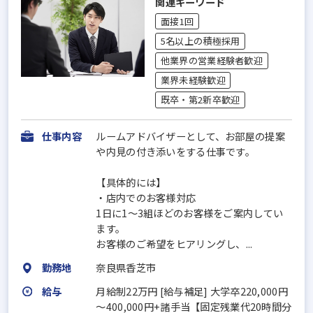
関連キーワード
面接1回
5名以上の積極採用
他業界の営業経験者歓迎
業界未経験歓迎
既卒・第2新卒歓迎
仕事内容
ルームアドバイザーとして、お部屋の提案
や内見の付き添いをする仕事です。
【具体的には】
・店内でのお客様対応
1日に1～3組ほどのお客様をご案内してい
ます。
お客様のご希望をヒアリングし、...
勤務地
奈良県香芝市
給与
月給制22万円 [給与補足] 大学卒220,000円
～400,000円+諸手当【固定残業代20時間分