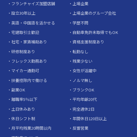
フランチャイズ加盟店舗
上場企業
設立30年以上
上場企業のグループ会社
英語・中国語を活かせる
学歴不問
宅建取引士歓迎
自動車免許未取得でもOK
社宅・家賃補助あり
資格支援制度あり
研修制度あり
転勤なし
フレックス勤務あり
残業少ない
マイカー通勤可
女性が活躍中
扶養控除内で働ける
ノルマ無し
副業OK
ブランクOK
離職率5％以下
平均年齢20代
土日休みあり
完全週休2日
休日シフト制
年間休日120日以上
月平均残業20時間以内
反響営業