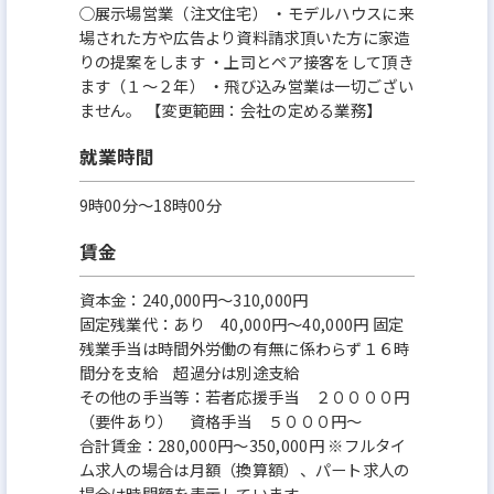
○展示場営業（注文住宅） ・モデルハウスに来
場された方や広告より資料請求頂いた方に家造
りの提案をします ・上司とペア接客をして頂き
ます（１～２年） ・飛び込み営業は一切ござい
ません。 【変更範囲：会社の定める業務】
就業時間
9時00分〜18時00分
賃金
資本金：240,000円〜310,000円
固定残業代：あり 40,000円～40,000円 固定
残業手当は時間外労働の有無に係わらず１６時
間分を支給 超過分は別途支給
その他の手当等：若者応援手当 ２００００円
（要件あり） 資格手当 ５０００円～
合計賃金：280,000円～350,000円 ※フルタイ
ム求人の場合は月額（換算額）、パート求人の
場合は時間額を表示しています。