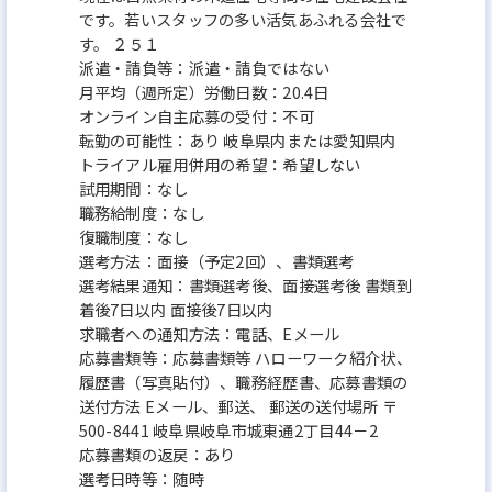
です。若いスタッフの多い活気あふれる会社で
す。 ２５１
派遣・請負等：派遣・請負ではない
月平均（週所定）労働日数：20.4日
オンライン自主応募の受付：不可
転勤の可能性：あり 岐阜県内または愛知県内
トライアル雇用併用の希望：希望しない
試用期間：なし
職務給制度：なし
復職制度：なし
選考方法：面接（予定2回）、書類選考
選考結果通知：書類選考後、面接選考後 書類到
着後7日以内 面接後7日以内
求職者への通知方法：電話、Eメール
応募書類等：応募書類等 ハローワーク紹介状、
履歴書（写真貼付）、職務経歴書、応募書類の
送付方法 Eメール、郵送、 郵送の送付場所 〒
500-8441 岐阜県岐阜市城東通2丁目44－2
応募書類の返戻：あり
選考日時等：随時