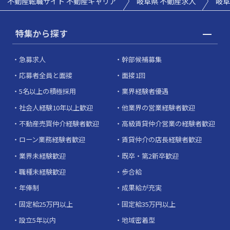
不動産転職サイト 不動産キャリア
岐阜県 不動産求人
岐阜
特集から探す
急募求人
幹部候補募集
応募者全員と面接
面接1回
5名以上の積極採用
業界経験者優遇
社会人経験10年以上歓迎
他業界の営業経験者歓迎
不動産売買仲介経験者歓迎
高級賃貸仲介営業の経験者歓迎
ローン業務経験者歓迎
賃貸仲介の店長経験者歓迎
業界未経験歓迎
既卒・第2新卒歓迎
職種未経験歓迎
歩合給
年俸制
成果給が充実
固定給25万円以上
固定給35万円以上
設立5年以内
地域密着型