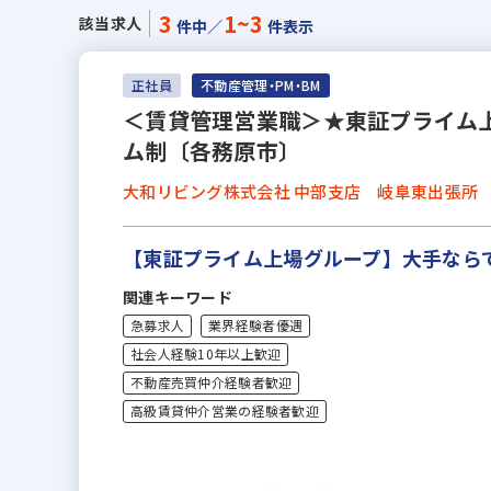
3
1~3
該当求人
件中／
件表示
正社員
不動産管理・PM・BM
＜賃貸管理営業職＞★東証プライム上
ム制〔各務原市〕
大和リビング株式会社 中部支店 岐阜東出張所
【東証プライム上場グループ】大手なら
関連キーワード
急募求人
業界経験者優遇
社会人経験10年以上歓迎
不動産売買仲介経験者歓迎
高級賃貸仲介営業の経験者歓迎