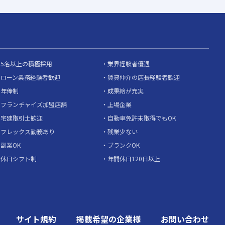
5名以上の積極採用
業界経験者優遇
ローン業務経験者歓迎
賃貸仲介の店長経験者歓迎
年俸制
成果給が充実
フランチャイズ加盟店舗
上場企業
宅建取引士歓迎
自動車免許未取得でもOK
フレックス勤務あり
残業少ない
副業OK
ブランクOK
休日シフト制
年間休日120日以上
サイト規約
掲載希望の企業様
お問い合わせ