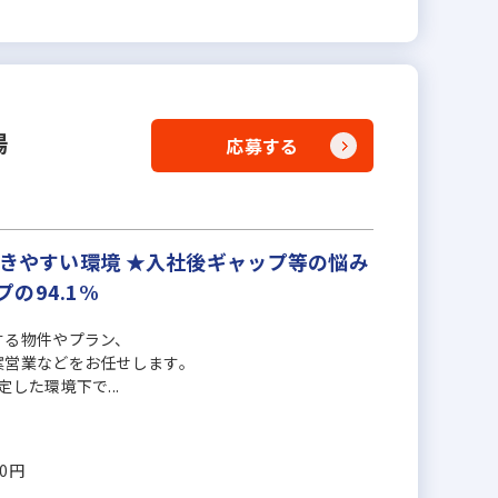
場
応募する
働きやすい環境 ★入社後ギャップ等の悩み
の94.1%
する物件やプラン、
案営業などをお任せします。
した環境下で...
00円