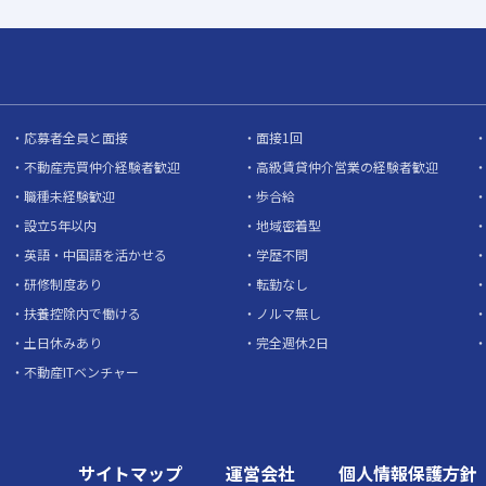
応募者全員と面接
面接1回
不動産売買仲介経験者歓迎
高級賃貸仲介営業の経験者歓迎
職種未経験歓迎
歩合給
設立5年以内
地域密着型
英語・中国語を活かせる
学歴不問
研修制度あり
転勤なし
扶養控除内で働ける
ノルマ無し
土日休みあり
完全週休2日
不動産ITベンチャー
サイトマップ
運営会社
個人情報保護方針