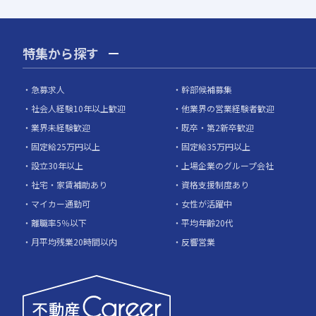
特集から探す
急募求人
幹部候補募集
社会人経験10年以上歓迎
他業界の営業経験者歓迎
業界未経験歓迎
既卒・第2新卒歓迎
固定給25万円以上
固定給35万円以上
設立30年以上
上場企業のグループ会社
社宅・家賃補助あり
資格支援制度あり
マイカー通勤可
女性が活躍中
離職率5％以下
平均年齢20代
月平均残業20時間以内
反響営業