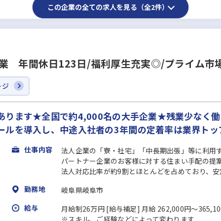
この企業の全ての求人を見る（全2件）
業 年間休日123日/福利厚生充実◎/プライム市
ージ
ります★全国で約4,000名の大手企業★残業少なく
ルを導入し、中途入社者の3年間の定着率は業界トップ
仕事内容
法人企業の「寮・社宅」「中長期出張」等に利用
パートナー企業のお客様に対する住まい手配の提
法人対応比率が約9割とほとんどを占めており、安定
勤務地
岐阜県岐阜市
給与
月給制26万円 [給与補足] 月給 262,000円～365,1
※スキル、ご経験などによって変わります