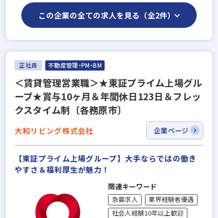
この企業の全ての求人を見る（全2件）
正社員
不動産管理・PM・BM
＜賃貸管理営業職＞★東証プライム上場グル
ープ★賞与10ヶ月＆年間休日123日＆フレッ
クスタイム制〔各務原市〕
大和リビング株式会社
企業ページ
【東証プライム上場グループ】大手ならではの働き
やすさ＆福利厚⽣が魅力！
関連キーワード
急募求人
業界経験者優遇
社会人経験10年以上歓迎