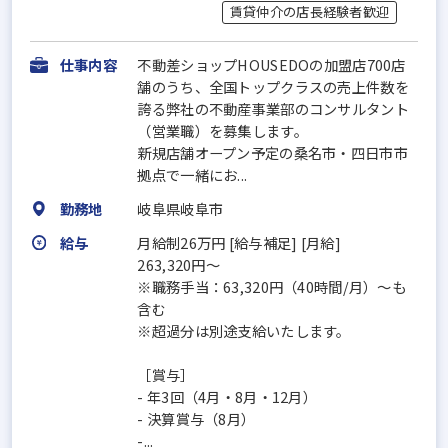
賃貸仲介の店長経験者歓迎
仕事内容
不動差ショップHOUSEDOの加盟店700店
舗のうち、全国トップクラスの売上件数を
誇る弊社の不動産事業部のコンサルタント
（営業職）を募集します。
新規店舗オープン予定の桑名市・四日市市
拠点で一緒にお...
勤務地
岐阜県岐阜市
給与
月給制26万円 [給与補足] [月給]
263,320円～
※職務手当：63,320円（40時間/月）～も
含む
※超過分は別途支給いたします。
［賞与］
- 年3回（4月・8月・12月）
- 決算賞与（8月）
-...