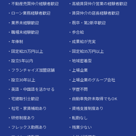
不動産売買仲介経験者歓迎
高級賃貸仲介営業の経験者歓迎
ローン業務経験者歓迎
賃貸仲介の店長経験者歓迎
業界未経験歓迎
既卒・第2新卒歓迎
職種未経験歓迎
歩合給
年俸制
成果給が充実
固定給25万円以上
固定給35万円以上
設立5年以内
地域密着型
フランチャイズ加盟店舗
上場企業
設立30年以上
上場企業のグループ会社
英語・中国語を活かせる
学歴不問
宅建取引士歓迎
自動車免許未取得でもOK
社宅・家賃補助あり
資格支援制度あり
研修制度あり
転勤なし
フレックス勤務あり
残業少ない