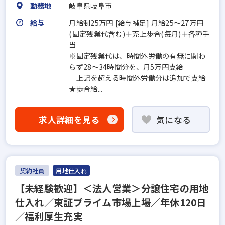
勤務地
岐阜県岐阜市
給与
月給制25万円 [給与補足] 月給25～27万円
(固定残業代含む)＋売上歩合(毎月)＋各種手
当
※固定残業代は、時間外労働の有無に関わ
らず28～34時間分を、月5万円支給
上記を超える時間外労働分は追加で支給
★歩合給...
求人詳細を見る
気になる
契約社員
用地仕入れ
【未経験歓迎】＜法人営業＞分譲住宅の用地
仕入れ／東証プライム市場上場／年休120日
／福利厚生充実