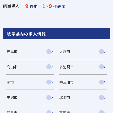
9
1~9
該当求人
件中／
件表示
岐阜県内の求人情報
岐阜市
大垣市
高山市
多治見市
関市
中津川市
美濃市
瑞浪市
羽島市
恵那市