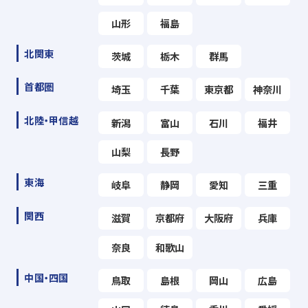
山形
福島
北関東
茨城
栃木
群馬
首都圏
埼玉
千葉
東京都
神奈川
北陸・甲信越
新潟
富山
石川
福井
山梨
長野
東海
岐阜
静岡
愛知
三重
関西
滋賀
京都府
大阪府
兵庫
奈良
和歌山
中国・四国
鳥取
島根
岡山
広島