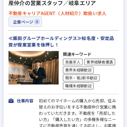
産仲介の営業スタッフ／岐阜エリア
不動産キャリアAGENT（人材紹介）取扱い求人
企業ページ
≪飯田グループホールディングス≫知名度・安定品
質が提案営業を後押し！
関連キーワード
急募求人
業界経験者優遇
業界未経験歓迎
既卒・第2新卒歓迎
職種未経験歓迎
仕事内容
初めてのマイホームの購入から売却、住み
替えのお手伝いをする不動産仲介営業に携
わっていただきます。不動産を「売却した
い方」「購入したい方」の多種多様なニー
ズに不動産売買を通してお応えし、お客様