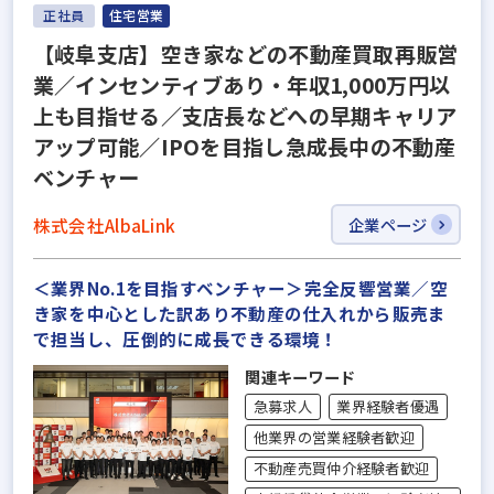
正社員
住宅営業
【岐阜支店】空き家などの不動産買取再販営
業／インセンティブあり・年収1,000万円以
上も目指せる／支店長などへの早期キャリア
アップ可能／IPOを目指し急成長中の不動産
ベンチャー
株式会社AlbaLink
企業ページ
＜業界No.1を目指すベンチャー＞完全反響営業／空
き家を中心とした訳あり不動産の仕入れから販売ま
で担当し、圧倒的に成長できる環境！
関連キーワード
急募求人
業界経験者優遇
他業界の営業経験者歓迎
不動産売買仲介経験者歓迎