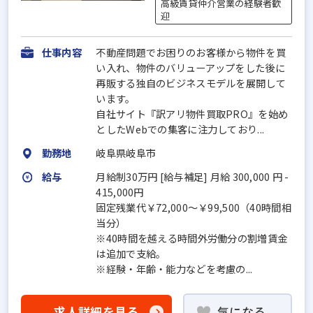
高級賃貸仲介営業の経験者歓
迎
仕事内容
不動産問題でお困りのお客様から物件を買
い入れ、物件のバリューアップをした後に
再販する独自のビジネスモデルを展開して
います。
自社サイト『訳アリ物件買取PRO』を始め
としたWebでの集客に注力しており...
勤務地
岐阜県岐阜市
給与
月給制30万円 [給与補足] 月給 300,000 円 -
415,000円
固定残業代￥72,000～￥99,500（40時間相
当分）
※40時間を越える時間外労働分の割増賃金
は追加で支給。
※経験・年齢・能力などを考慮の...
求人詳細を見る
気になる