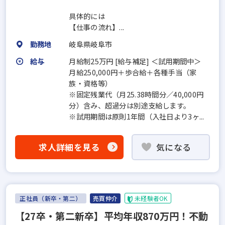
具体的には
【仕事の流れ】...
勤務地
岐阜県岐阜市
給与
月給制25万円 [給与補足] ＜試用期間中＞
月給250,000円＋歩合給＋各種手当（家
族・資格等）
※固定残業代（月25.38時間分／40,000円
分）含み、超過分は別途支給します。
※試用期間は原則1年間（入社日より3ヶ...
求人詳細を見る
気になる
正社員（新卒・第二）
売買仲介
未経験者OK
【27卒・第二新卒】平均年収870万円！不動