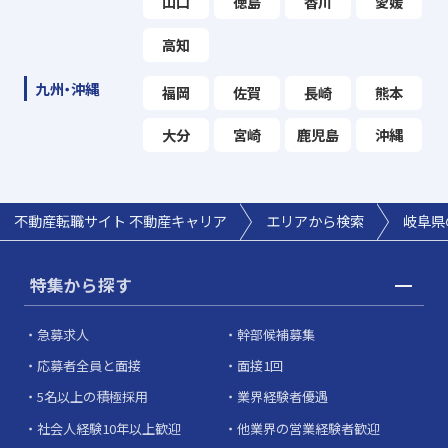
山口
徳島
香川
愛媛
高知
九州・沖縄
福岡
佐賀
長崎
熊本
大分
宮崎
鹿児島
沖縄
不動産転職サイト 不動産キャリア
エリアから検索
岐阜県
特集から探す
急募求人
幹部候補募集
応募者全員と面接
面接1回
5名以上の積極採用
業界経験者優遇
社会人経験10年以上歓迎
他業界の営業経験者歓迎