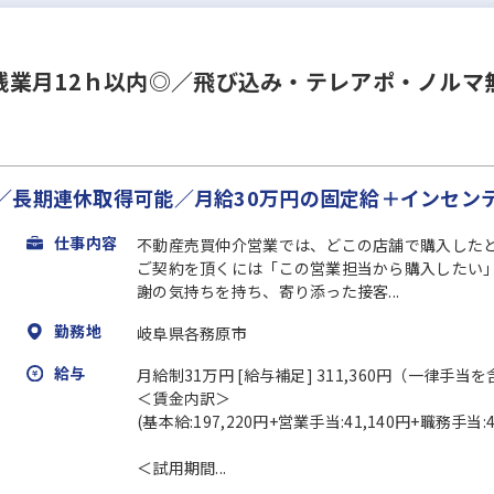
残業月12ｈ以内◎／飛び込み・テレアポ・ノルマ
／長期連休取得可能／月給30万円の固定給＋インセン
仕事内容
不動産売買仲介営業では、どこの店舗で購入した
ご契約を頂くには「この営業担当から購入したい
謝の気持ちを持ち、寄り添った接客...
勤務地
岐阜県各務原市
給与
月給制31万円 [給与補足] 311,360円（一律手当
＜賃金内訳＞
(基本給:197,220円+営業手当:41,140円+職務手当
＜試用期間...