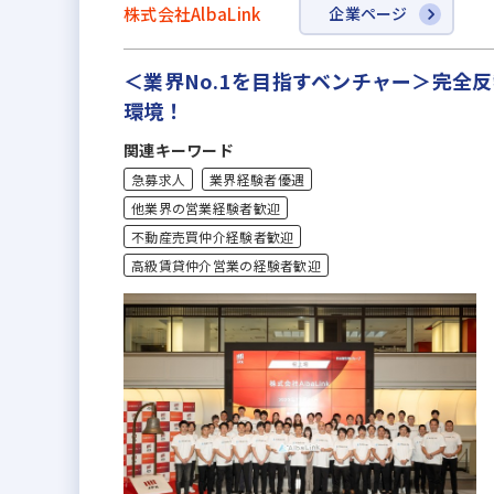
株式会社AlbaLink
企業ページ
＜業界No.1を目指すベンチャー＞完
環境！
関連キーワード
急募求人
業界経験者優遇
他業界の営業経験者歓迎
不動産売買仲介経験者歓迎
高級賃貸仲介営業の経験者歓迎