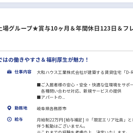
場グループ★賞与10ヶ月＆年間休日123日＆フ
ではの働きやすさ＆福利厚⽣が魅力！
仕事内容
大和ハウス工業株式会社が建築する賃貸住宅「D-
■ご入居者様の安心・安全・快適な住環境をサポ
各種問い合わせ対応、新規サービスの提供
■アパートの...
勤務地
岐阜県各務原市
給与
月給制22万円 [給与補足] ※「限定エリア社員
伴う転勤はございません。
※これまでの経験を考慮の上、決定いたします。