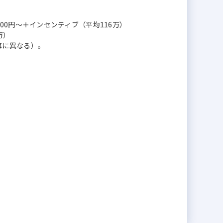
0,000円～＋インセンティブ（平均116万）
万）
毎に異なる）。