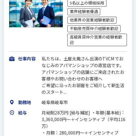
5名以上の積極採用
業界経験者優遇
他業界の営業経験者歓迎
不動産売買仲介経験者歓迎
高級賃貸仲介営業の経験者歓
迎
仕事内容
私たちは、土屋太鳳さん出演のTVCMでお
なじみのアパマンショップの直営店です。
アパマンショップの店舗にご来店されたお
客様やお問い合わせのお客様へ
ご希望に沿ったお部屋をご紹介して新生活
のスタート...
勤務地
岐阜県岐阜市
給与
月給制28万円 [給与補足] ・年額(基本給)：
3,360,000円～＋インセンティブ（平均116
万）
・月額：280,000円～＋インセンティブ