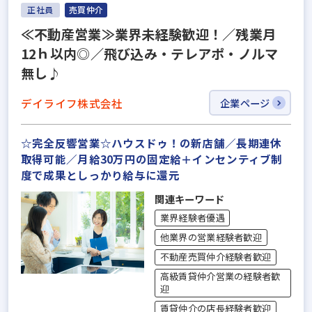
正社員
売買仲介
≪不動産営業≫業界未経験歓迎！／残業月
12ｈ以内◎／飛び込み・テレアポ・ノルマ
無し♪
デイライフ株式会社
企業ページ
☆完全反響営業☆ハウスドゥ！の新店舗／長期連休
取得可能／月給30万円の固定給＋インセンティブ制
度で成果としっかり給与に還元
関連キーワード
業界経験者優遇
他業界の営業経験者歓迎
不動産売買仲介経験者歓迎
高級賃貸仲介営業の経験者歓
迎
賃貸仲介の店長経験者歓迎