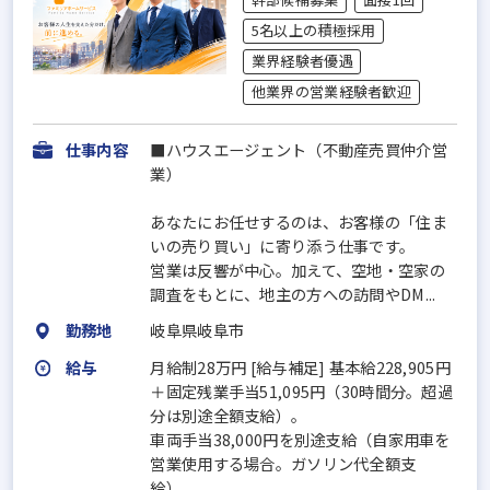
5名以上の積極採用
業界経験者優遇
他業界の営業経験者歓迎
仕事内容
■ハウスエージェント（不動産売買仲介営
業）
あなたにお任せするのは、お客様の「住ま
いの売り買い」に寄り添う仕事です。
営業は反響が中心。加えて、空地・空家の
調査をもとに、地主の方への訪問やDM...
勤務地
岐阜県岐阜市
給与
月給制28万円 [給与補足] 基本給228,905円
＋固定残業手当51,095円（30時間分。超過
分は別途全額支給）。
車両手当38,000円を別途支給（自家用車を
営業使用する場合。ガソリン代全額支
給）。