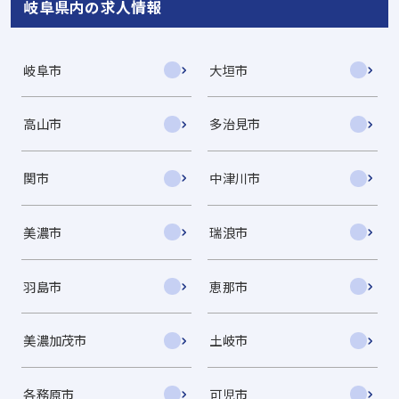
岐阜県内の求人情報
岐阜市
大垣市
高山市
多治見市
関市
中津川市
美濃市
瑞浪市
羽島市
恵那市
美濃加茂市
土岐市
各務原市
可児市