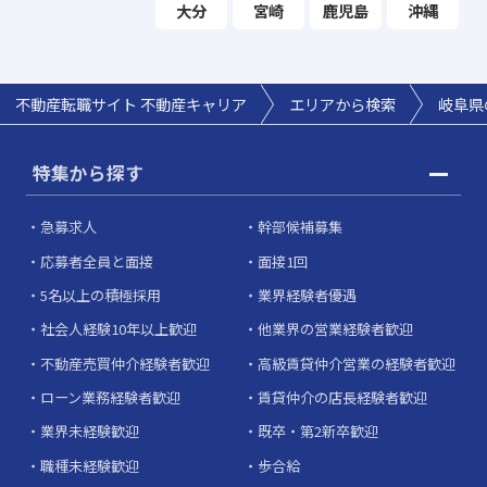
大分
宮崎
鹿児島
沖縄
不動産転職サイト 不動産キャリア
エリアから検索
岐阜県
特集から探す
急募求人
幹部候補募集
応募者全員と面接
面接1回
5名以上の積極採用
業界経験者優遇
社会人経験10年以上歓迎
他業界の営業経験者歓迎
不動産売買仲介経験者歓迎
高級賃貸仲介営業の経験者歓迎
ローン業務経験者歓迎
賃貸仲介の店長経験者歓迎
業界未経験歓迎
既卒・第2新卒歓迎
職種未経験歓迎
歩合給