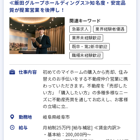
≪飯田グループホールディングス≫知名度・安定品
質が提案営業を後押し！
関連キーワード
急募求人
業界経験者優遇
業界未経験歓迎
既卒・第2新卒歓迎
職種未経験歓迎
仕事内容
初めてのマイホームの購入から売却、住み
替えのお手伝いをする不動産仲介営業に携
わっていただきます。不動産を「売却した
い方」「購入したい方」の多種多様なニー
ズに不動産売買を通してお応えし、お客様
の立場に立...
勤務地
岐阜県岐阜市
給与
月給制25万円 [給与補足] ≪賃金内訳≫
・基本給：200,000円～