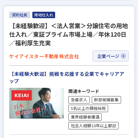
契約社員
用地仕入れ
【未経験歓迎】＜法人営業＞分譲住宅の用地
仕入れ／東証プライム市場上場／年休120日
／福利厚生充実
ケイアイスター不動産株式会社
企業ページ
【未経験大歓迎】挑戦を応援する企業でキャリアア
ップ
関連キーワード
急募求人
幹部候補募集
5名以上の積極採用
業界経験者優遇
社会人経験10年以上歓迎