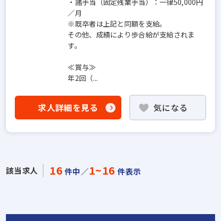
・諸手当（固定残業手当）：一律50,000円
／月
※既卒者は上記と同額を支給。
その他、成績により歩合給が支給されま
す。
≪賞与≫
年2回（...
求人詳細を見る
気になる
16
1~16
該当求人
件中／
件表示