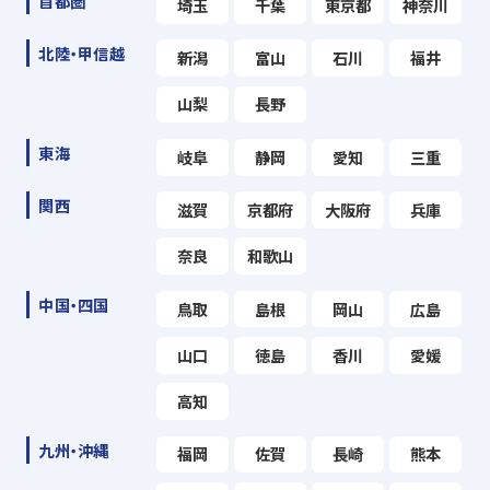
首都圏
埼玉
千葉
東京都
神奈川
北陸・甲信越
新潟
富山
石川
福井
山梨
長野
東海
岐阜
静岡
愛知
三重
関西
滋賀
京都府
大阪府
兵庫
奈良
和歌山
中国・四国
鳥取
島根
岡山
広島
山口
徳島
香川
愛媛
高知
九州・沖縄
福岡
佐賀
長崎
熊本