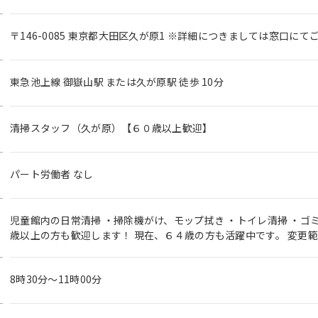
〒146-0085 東京都大田区久が原1 ※詳細につきましては窓口に
東急池上線 御嶽山駅 または久が原駅 徒歩 10分
清掃スタッフ（久が原）【６０歳以上歓迎】
パート労働者 なし
児童館内の日常清掃 ・掃除機がけ、モップ拭き ・トイレ清掃 ・ゴ
歳以上の方も歓迎します！ 現在、６４歳の方も活躍中です。 変更
8時30分〜11時00分