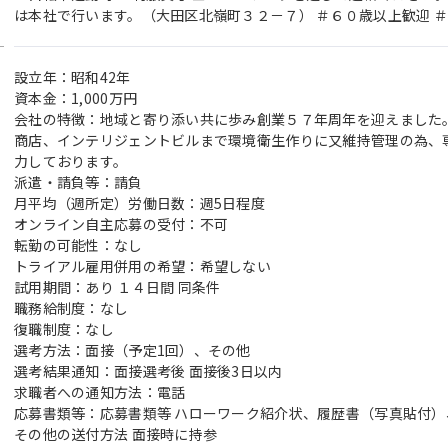
は本社で行います。（大田区北嶺町３２－７） ＃６０歳以上歓迎 ＃
設立年：昭和42年
資本金：1,000万円
会社の特徴：地域と寄り添い共に歩み創業５７年周年を迎えました
商店、インテリジェントビルまで環境衛生作りに又維持管理の為、
力しております。
派遣・請負等：請負
月平均（週所定）労働日数：週5日程度
オンライン自主応募の受付：不可
転勤の可能性：なし
トライアル雇用併用の希望：希望しない
試用期間：あり １４日間 同条件
職務給制度：なし
復職制度：なし
選考方法：面接（予定1回）、その他
選考結果通知：面接選考後 面接後3日以内
求職者への通知方法：電話
応募書類等：応募書類等 ハローワーク紹介状、履歴書（写真貼付）
その他の送付方法 面接時に持参