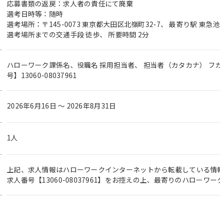
応募書類の返戻：求人者の責任にて廃棄
選考日時等：随時
選考場所：〒145-0073 東京都大田区北嶺町32-7、 最寄り駅 東
選考場所までの交通手段 徒歩、 所要時間 2分
ハローワーク課係名、役職名 採用担当者、 担当者（カタカナ） フカ
号】13060-08037961
2026年6月16日 〜 2026年8月31日
1人
上記、求人情報はハローワークインターネットから転載している情
求人番号【13060-08037961】をお控えの上、最寄りのハロー