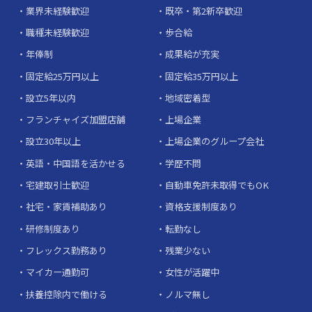
業界未経験歓迎
既卒・第2新卒歓迎
職種未経験歓迎
歩合給
年俸制
成果給が充実
固定給25万円以上
固定給35万円以上
設立5年以内
地域密着型
フランチャイズ加盟店舗
上場企業
設立30年以上
上場企業のグループ会社
英語・中国語を活かせる
学歴不問
宅建取引士歓迎
自動車免許未取得でもOK
社宅・家賃補助あり
資格支援制度あり
研修制度あり
転勤なし
フレックス勤務あり
残業少ない
マイカー通勤可
女性が活躍中
扶養控除内で働ける
ノルマ無し