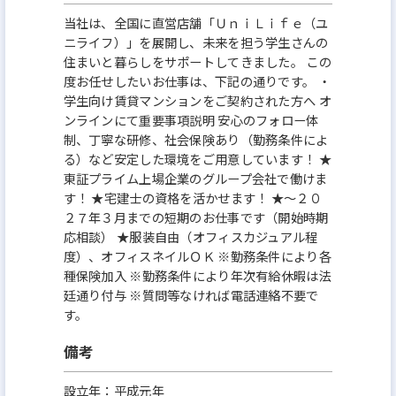
当社は、全国に直営店舗「ＵｎｉＬｉｆｅ（ユ
ニライフ）」を展開し、未来を担う学生さんの
住まいと暮らしをサポートしてきました。 この
度お任せしたいお仕事は、下記の通りです。 ・
学生向け賃貸マンションをご契約された方へ オ
ンラインにて重要事項説明 安心のフォロー体
制、丁寧な研修、社会保険あり（勤務条件によ
る）など安定した環境をご用意しています！ ★
東証プライム上場企業のグループ会社で働けま
す！ ★宅建士の資格を活かせます！ ★～２０
２７年３月までの短期のお仕事です（開始時期
応相談） ★服装自由（オフィスカジュアル程
度）、オフィスネイルＯＫ ※勤務条件により各
種保険加入 ※勤務条件により年次有給休暇は法
廷通り付与 ※質問等なければ電話連絡不要で
す。
備考
設立年：平成元年