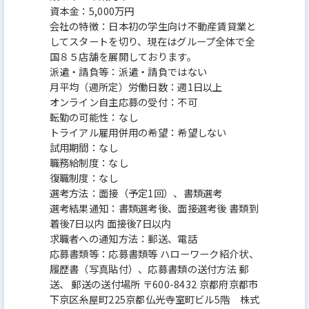
資本金：5,000万円
会社の特徴：日本初の学生向け不動産賃貸業と
してスタートを切り、現在はグループ全体で全
国８５店舗を展開しております。
派遣・請負等：派遣・請負ではない
月平均（週所定）労働日数：週1日以上
オンライン自主応募の受付：不可
転勤の可能性：なし
トライアル雇用併用の希望：希望しない
試用期間：なし
職務給制度：なし
復職制度：なし
選考方法：面接（予定1回）、書類選考
選考結果通知：書類選考後、面接選考後 書類到
着後7日以内 面接後7日以内
求職者への通知方法：郵送、電話
応募書類等：応募書類等 ハローワーク紹介状、
履歴書（写真貼付）、応募書類の送付方法 郵
送、 郵送の送付場所 〒600-8432 京都府京都市
下京区糸屋町225京都仏光寺室町ビル5階 株式