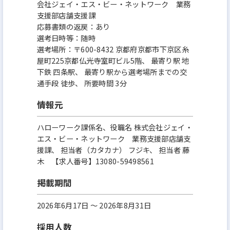
会社ジェイ・エス・ビー・ネットワーク 業務
支援部店舗支援課
応募書類の返戻：あり
選考日時等：随時
選考場所：〒600-8432 京都府京都市下京区糸
屋町225京都仏光寺室町ビル5階、 最寄り駅 地
下鉄 四条駅、 最寄り駅から選考場所までの交
通手段 徒歩、 所要時間 3分
情報元
ハローワーク課係名、役職名 株式会社ジェイ・
エス・ビー・ネットワーク 業務支援部店舗支
援課、 担当者（カタカナ） フジキ、 担当者 藤
木 【求人番号】13080-59498561
掲載期間
2026年6月17日 〜 2026年8月31日
採用人数