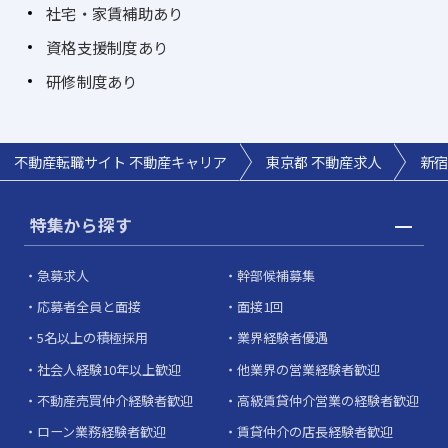
社宅・家賃補助あり
資格支援制度あり
研修制度あり
不動産転職サイト 不動産キャリア
東京都 不動産求人
新宿
特集から探す
急募求人
幹部候補募集
応募者全員と面接
面接1回
5名以上の積極採用
業界経験者優遇
社会人経験10年以上歓迎
他業界の営業経験者歓迎
不動産売買仲介経験者歓迎
高級賃貸仲介営業の経験者歓迎
ローン業務経験者歓迎
賃貸仲介の店長経験者歓迎