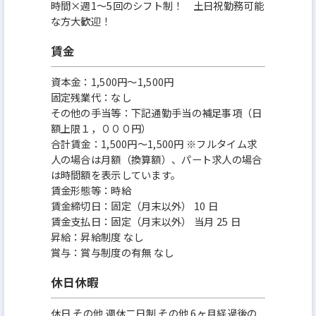
時間×週1～5回のシフト制！ 土日祝勤務可能
な方大歓迎！
賃金
資本金：1,500円〜1,500円
固定残業代：なし
その他の手当等：下記通勤手当の補足事項（日
額上限１，０００円）
合計賃金：1,500円～1,500円 ※フルタイム求
人の場合は月額（換算額）、パート求人の場合
は時間額を表示しています。
賃金形態等：時給
賃金締切日：固定（月末以外） 10 日
賃金支払日：固定（月末以外） 当月 25 日
昇給：昇給制度 なし
賞与：賞与制度の有無 なし
休日休暇
休日 その他 週休二日制 その他 6ヶ月経過後の