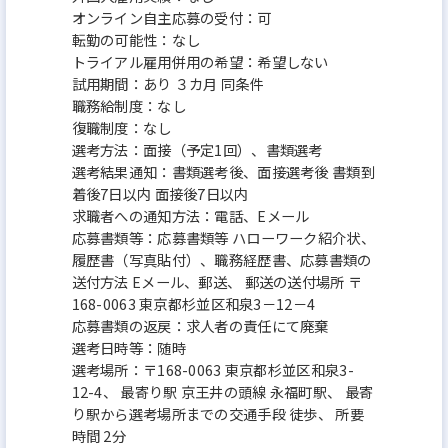
オンライン自主応募の受付：可
転勤の可能性：なし
トライアル雇用併用の希望：希望しない
試用期間：あり ３カ月 同条件
職務給制度：なし
復職制度：なし
選考方法：面接（予定1回）、書類選考
選考結果通知：書類選考後、面接選考後 書類到
着後7日以内 面接後7日以内
求職者への通知方法：電話、Eメール
応募書類等：応募書類等 ハローワーク紹介状、
履歴書（写真貼付）、職務経歴書、応募書類の
送付方法 Eメール、郵送、 郵送の送付場所 〒
168-0063 東京都杉並区和泉3－12－4
応募書類の返戻：求人者の責任にて廃棄
選考日時等：随時
選考場所：〒168-0063 東京都杉並区和泉3-
12-4、 最寄り駅 京王井の頭線 永福町駅、 最寄
り駅から選考場所までの交通手段 徒歩、 所要
時間 2分