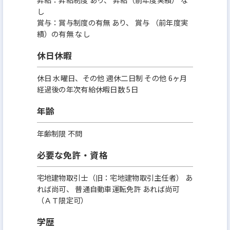
し
賞与：賞与制度の有無 あり、 賞与 （前年度実
績）の有無 なし
休日休暇
休日 水曜日、その他 週休二日制 その他 6ヶ月
経過後の年次有給休暇日数 5日
年齢
年齢制限 不問
必要な免許・資格
宅地建物取引士（旧：宅地建物取引主任者） あ
れば尚可、 普通自動車運転免許 あれば尚可
（ＡＴ限定可）
学歴