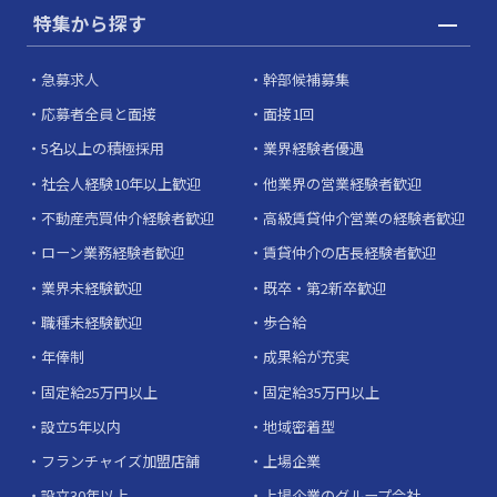
特集から探す
急募求人
幹部候補募集
応募者全員と面接
面接1回
5名以上の積極採用
業界経験者優遇
社会人経験10年以上歓迎
他業界の営業経験者歓迎
不動産売買仲介経験者歓迎
高級賃貸仲介営業の経験者歓迎
ローン業務経験者歓迎
賃貸仲介の店長経験者歓迎
業界未経験歓迎
既卒・第2新卒歓迎
職種未経験歓迎
歩合給
年俸制
成果給が充実
固定給25万円以上
固定給35万円以上
設立5年以内
地域密着型
フランチャイズ加盟店舗
上場企業
設立30年以上
上場企業のグループ会社