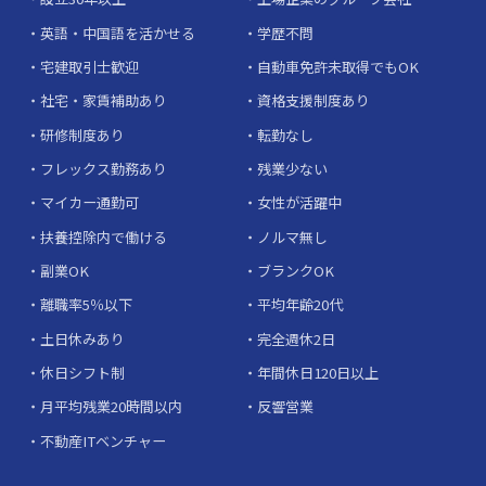
英語・中国語を活かせる
学歴不問
宅建取引士歓迎
自動車免許未取得でもOK
社宅・家賃補助あり
資格支援制度あり
研修制度あり
転勤なし
フレックス勤務あり
残業少ない
マイカー通勤可
女性が活躍中
扶養控除内で働ける
ノルマ無し
副業OK
ブランクOK
離職率5％以下
平均年齢20代
土日休みあり
完全週休2日
休日シフト制
年間休日120日以上
月平均残業20時間以内
反響営業
不動産ITベンチャー