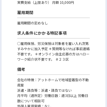
実費支給（上限あり） 月額 10,000円
雇用期間
雇用期間の定めなし
求人条件にかかる特記事項
○雇用保険、労災保険は対象者を雇い入れ次第
すみやかに加入予定 ＊質問等なければ事前連絡
不要です。 ＊オンライン自主応募の方はハロー
ワーク紹介状不要です。 ＃２３区
備考
会社の特徴：アットホームで地域密着型の不動
産屋
派遣・請負等：派遣・請負ではない
月平均（週所定）労働日数：週3日以上 労働日
数について相談可
外国人雇用実績：なし