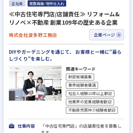
正社員
買取再販・物件仕入れ
≪中古住宅専門店/店舗責任≫ リフォーム&
リノベ×不動産 創業109年の歴史ある企業
株式会社波多野工務店
企業ページ
DIYやガーデニングを通じて、 お客様と一緒に”暮ら
しづくり”を楽しむ。
関連キーワード
幹部候補募集
業界経験者優遇
社会人経験10年以上歓迎
他業界の営業経験者歓迎
不動産売買仲介経験者歓迎
仕事内容
「中古住宅専門店」の店舗責任者を募集し
ます。