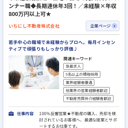
ンナー職◆長期連休年3回！／未経験×年収
800万円以上可★
いちにし不動産株式会社
企業ページ
若手中心の職場で未経験からプロへ。毎月インセン
ティブで頑張りもしっかり評価♪
関連キーワード
急募求人
5名以上の積極採用
業界経験者優遇
他業界の営業経験者歓迎
不動産売買仲介経験者歓迎
仕事内容
100％反響営業★不動産の購入、売却を検
討されているお客様へ、最適な提案とサポ
ートするお仕事です。