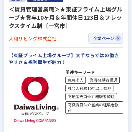
＜賃貸管理営業職＞★東証プライム上場グル
ープ★賞与10ヶ月＆年間休日123日＆フレッ
クスタイム制〔一宮市〕
大和リビング株式会社
企業ページ
【東証プライム上場グループ】大手ならではの働き
やすさ＆福利厚⽣が魅力！
関連キーワード
急募求人
業界経験者優遇
社会人経験10年以上歓迎
不動産売買仲介経験者歓迎
高級賃貸仲介営業の経験者歓
迎