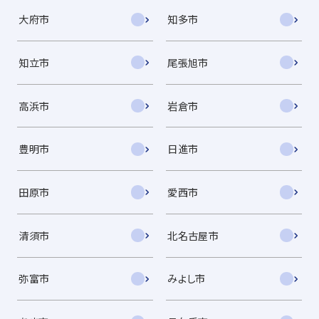
大府市
知多市
知立市
尾張旭市
高浜市
岩倉市
豊明市
日進市
田原市
愛西市
清須市
北名古屋市
弥富市
みよし市