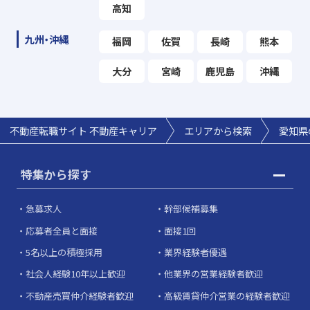
高知
九州・沖縄
福岡
佐賀
長崎
熊本
大分
宮崎
鹿児島
沖縄
不動産転職サイト 不動産キャリア
エリアから検索
愛知県
特集から探す
急募求人
幹部候補募集
応募者全員と面接
面接1回
5名以上の積極採用
業界経験者優遇
社会人経験10年以上歓迎
他業界の営業経験者歓迎
不動産売買仲介経験者歓迎
高級賃貸仲介営業の経験者歓迎