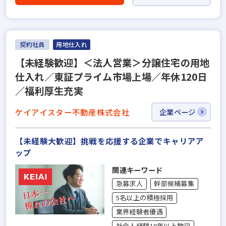
契約社員
用地仕入れ
【未経験歓迎】＜法人営業＞分譲住宅の用地
仕入れ／東証プライム市場上場／年休120日
／福利厚生充実
ケイアイスター不動産株式会社
企業ページ
【未経験大歓迎】挑戦を応援する企業でキャリアア
ップ
関連キーワード
急募求人
幹部候補募集
5名以上の積極採用
業界経験者優遇
社会人経験10年以上歓迎