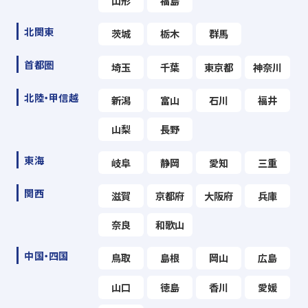
山形
福島
北関東
茨城
栃木
群馬
首都圏
埼玉
千葉
東京都
神奈川
北陸・甲信越
新潟
富山
石川
福井
山梨
長野
東海
岐阜
静岡
愛知
三重
関西
滋賀
京都府
大阪府
兵庫
奈良
和歌山
中国・四国
鳥取
島根
岡山
広島
山口
徳島
香川
愛媛