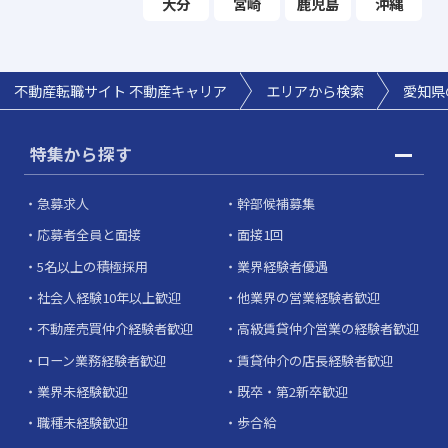
大分
宮崎
鹿児島
沖縄
不動産転職サイト 不動産キャリア
エリアから検索
愛知県
特集から探す
急募求人
幹部候補募集
応募者全員と面接
面接1回
5名以上の積極採用
業界経験者優遇
社会人経験10年以上歓迎
他業界の営業経験者歓迎
不動産売買仲介経験者歓迎
高級賃貸仲介営業の経験者歓迎
ローン業務経験者歓迎
賃貸仲介の店長経験者歓迎
業界未経験歓迎
既卒・第2新卒歓迎
職種未経験歓迎
歩合給