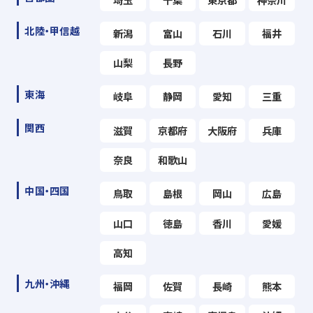
北陸・甲信越
新潟
富山
石川
福井
山梨
長野
東海
岐阜
静岡
愛知
三重
関西
滋賀
京都府
大阪府
兵庫
奈良
和歌山
中国・四国
鳥取
島根
岡山
広島
山口
徳島
香川
愛媛
高知
九州・沖縄
福岡
佐賀
長崎
熊本