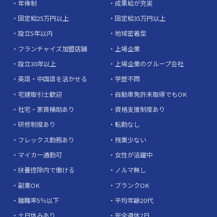
年俸制
成果給が充実
固定給25万円以上
固定給35万円以上
設立5年以内
地域密着型
フランチャイズ加盟店舗
上場企業
設立30年以上
上場企業のグループ会社
英語・中国語を活かせる
学歴不問
宅建取引士歓迎
自動車免許未取得でもOK
社宅・家賃補助あり
資格支援制度あり
研修制度あり
転勤なし
フレックス勤務あり
残業少ない
マイカー通勤可
女性が活躍中
扶養控除内で働ける
ノルマ無し
副業OK
ブランクOK
離職率5％以下
平均年齢20代
土日休みあり
完全週休2日