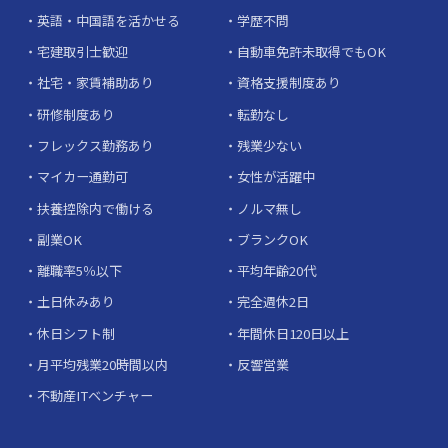
英語・中国語を活かせる
学歴不問
宅建取引士歓迎
自動車免許未取得でもOK
社宅・家賃補助あり
資格支援制度あり
研修制度あり
転勤なし
フレックス勤務あり
残業少ない
マイカー通勤可
女性が活躍中
扶養控除内で働ける
ノルマ無し
副業OK
ブランクOK
離職率5％以下
平均年齢20代
土日休みあり
完全週休2日
休日シフト制
年間休日120日以上
月平均残業20時間以内
反響営業
不動産ITベンチャー