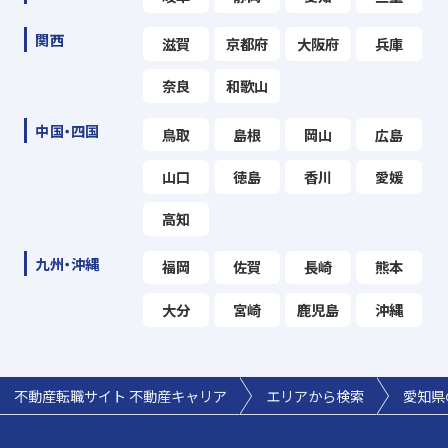
関西
滋賀
京都府
大阪府
兵庫
奈良
和歌山
中国・四国
鳥取
島根
岡山
広島
山口
徳島
香川
愛媛
高知
九州・沖縄
福岡
佐賀
長崎
熊本
大分
宮崎
鹿児島
沖縄
不動産転職サイト 不動産キャリア
エリアから検索
愛知県